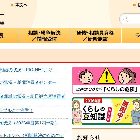
本文へ
相談の状況－PIO-NETより－
談の状況－越境消費者センター
費者相談の状況－訪日観光客消費者
ラブルにご注意！
状況（2026年度第1四半期）
ットボンベ（相談解決のためのテ
お知らせ