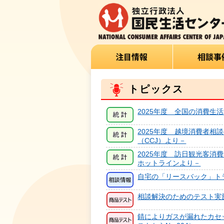
トピックス
2025年度 全国の消費生活
2025年度 越境消費者相
（CCJ）より－
2025年度 訪日観光客消
ホットラインより－
自宅の「リースバック」ト
相談解決のためのテスト実施
錆によりガスが漏れたカセ