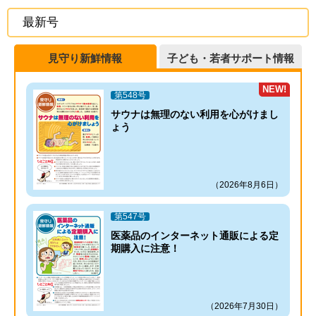
最新号
見守り新鮮情報
子ども・若者サポート情報
NEW!
第548号
サウナは無理のない利用を心がけまし
ょう
（2026年8月6日）
第547号
医薬品のインターネット通販による定
期購入に注意！
（2026年7月30日）