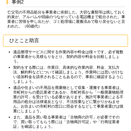
事例2
亡父宅の不用品処分を事業者に依頼した。大切な書類等は残しておく
約束が、アルバムや回線のつながっている電話機まで処分された。事
業者に苦情を申し出たが、ゴミ処理場に運搬済みで取り戻せないと言
われた。（60歳代）
ひとこと助言
遺品整理サービスに関する作業内容や料金は様々です。必ず複数
の事業者から見積もりをとり、契約内容や料金を比較しましょ
う。
契約をする際には、作業日、具体的な作業内容、料金、支払方
法、解約料などについて確認しましょう。作業時には思いがけな
い追加料金を請求されることもあるので、事前に確認するように
しましょう。
遺品や住まいの不用品を廃棄物として収集・運搬する事業者は、
市町村からの委託業者であるか、市町村長から「一般廃棄物処理
業の許可」を受けている必要があります。無許可事業者による不
用品の処分は法律違反となり、不法投棄などに繋がりかねませ
ん。お住まいの市町村の窓口に照会するなどして事業者選びは慎
重にしましょう。
また、遺品を買い取る事業者は「古物商の許可」が必要ですの
で、買い取ってもらう際には「古物商許可証」や「行商従業者
証」を確認しましょう。