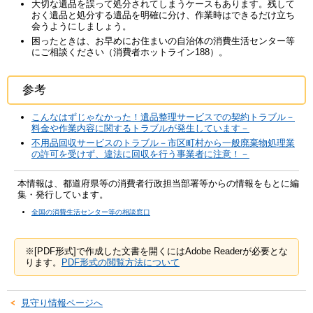
大切な遺品を誤って処分されてしまうケースもあります。残して
おく遺品と処分する遺品を明確に分け、作業時はできるだけ立ち
会うようにしましょう。
困ったときは、お早めにお住まいの自治体の消費生活センター等
にご相談ください（消費者ホットライン188）。
参考
こんなはずじゃなかった！遺品整理サービスでの契約トラブル－
料金や作業内容に関するトラブルが発生しています－
不用品回収サービスのトラブル－市区町村から一般廃棄物処理業
の許可を受けず、違法に回収を行う事業者に注意！－
本情報は、都道府県等の消費者行政担当部署等からの情報をもとに編
集・発行しています。
全国の消費生活センター等の相談窓口
※[PDF形式]で作成した文書を開くにはAdobe Readerが必要とな
ります。
PDF形式の閲覧方法について
見守り情報ページへ