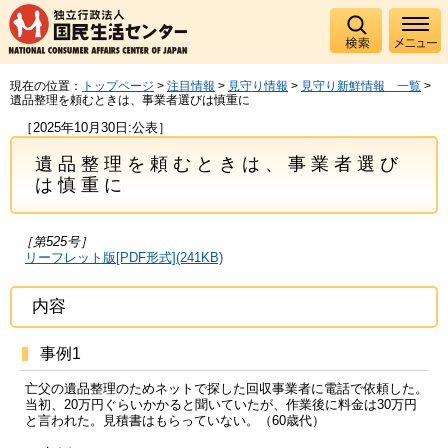
現在の位置：
トップページ
>
注目情報
>
見守り情報
>
見守り新鮮情報 一覧
>
遺品整理を頼むときは、事業者選びは慎重に
［2025年10月30日:公表］
遺品整理を頼むときは、事業者選び
は慎重に
［第525号］
リーフレット版[PDF形式](241KB)
内容
事例1
亡父の遺品整理のためネットで探した回収事業者に電話で依頼した。
当初、20万円ぐらいかかると聞いていたが、作業後に料金は30万円
と言われた。見積書はもらっていない。（60歳代）