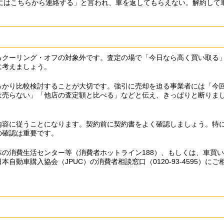
にはこちらから連絡する」と言われ、車を返してもらえない。解約して
るクーリング・オフの対象外です。査定の場で「今日なら高く買い取る
に考えましょう。
っかり比較検討することが大切です。強引に売却を迫る事業者には「今
は売らない」「他店の査定額と比べる」などと伝え、きっぱりと断りま
内容に従うことになります。契約前に契約書をよく確認しましょう。特
の確認は重要です。
の消費生活センター等（消費者ホットライン188）、もしくは、車買
自動車購入協会（JPUC）の消費者相談窓口（0120-93-4595）にご