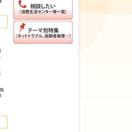
車
」
回
し
に
い取
相