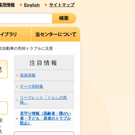
採用情報
English
サイトマップ
古自動車の売却トラブルに注意
注目情報
意
発表情報
テーマ別特集
リーフレット「くらしの危
険」
見守り情報（高齢者・障がい
者・子ども・若者のトラブル
宅
防止）
」
え