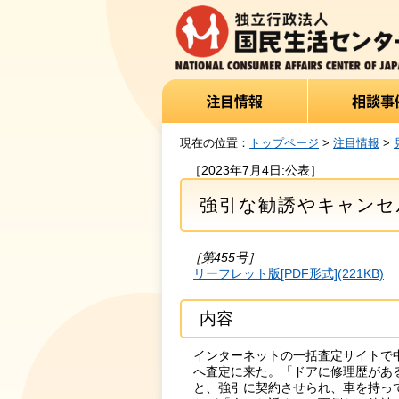
現在の位置：
トップページ
>
注目情報
>
［2023年7月4日:公表］
強引な勧誘やキャンセ
［第455号］
リーフレット版[PDF形式](221KB)
内容
インターネットの一括査定サイトで
へ査定に来た。「ドアに修理歴がある
と、強引に契約させられ、車を持っ