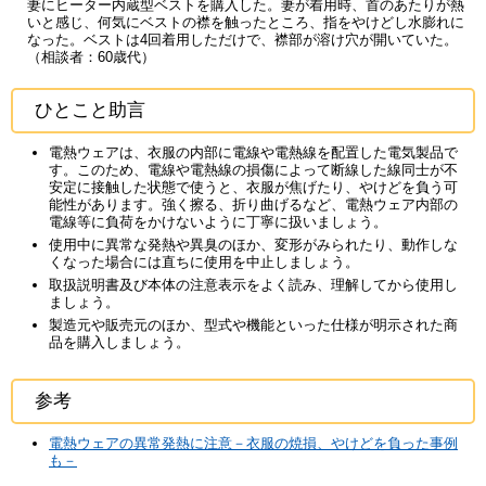
妻にヒーター内蔵型ベストを購入した。妻が着用時、首のあたりが熱
いと感じ、何気にベストの襟を触ったところ、指をやけどし水膨れに
なった。ベストは4回着用しただけで、襟部が溶け穴が開いていた。
（相談者：60歳代）
ひとこと助言
電熱ウェアは、衣服の内部に電線や電熱線を配置した電気製品で
す。このため、電線や電熱線の損傷によって断線した線同士が不
安定に接触した状態で使うと、衣服が焦げたり、やけどを負う可
能性があります。強く擦る、折り曲げるなど、電熱ウェア内部の
電線等に負荷をかけないように丁寧に扱いましょう。
使用中に異常な発熱や異臭のほか、変形がみられたり、動作しな
くなった場合には直ちに使用を中止しましょう。
取扱説明書及び本体の注意表示をよく読み、理解してから使用し
ましょう。
製造元や販売元のほか、型式や機能といった仕様が明示された商
品を購入しましょう。
参考
電熱ウェアの異常発熱に注意－衣服の焼損、やけどを負った事例
も－