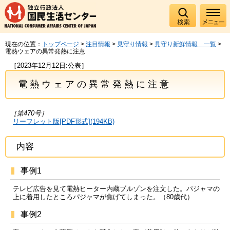
現在の位置：
トップページ
>
注目情報
>
見守り情報
>
見守り新鮮情報 一覧
>
電熱ウェアの異常発熱に注意
［2023年12月12日:公表］
電熱ウェアの異常発熱に注意
［第470号］
リーフレット版[PDF形式](194KB)
内容
事例1
テレビ広告を見て電熱ヒーター内蔵ブルゾンを注文した。パジャマの
上に着用したところパジャマが焦げてしまった。（80歳代）
事例2