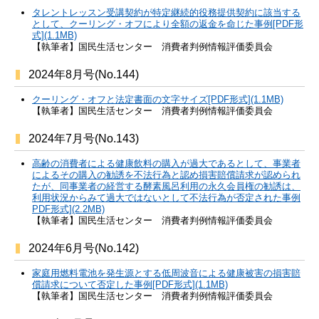
タレントレッスン受講契約が特定継続的役務提供契約に該当する
として、クーリング・オフにより全額の返金を命じた事例[PDF形
式](1.1MB)
【執筆者】国民生活センター 消費者判例情報評価委員会
2024年8月号(No.144)
クーリング・オフと法定書面の文字サイズ[PDF形式](1.1MB)
【執筆者】国民生活センター 消費者判例情報評価委員会
2024年7月号(No.143)
高齢の消費者による健康飲料の購入が過大であるとして、事業者
によるその購入の勧誘を不法行為と認め損害賠償請求が認められ
たが、同事業者の経営する酵素風呂利用の永久会員権の勧誘は、
利用状況からみて過大ではないとして不法行為が否定された事例
PDF形式](2.2MB)
【執筆者】国民生活センター 消費者判例情報評価委員会
2024年6月号(No.142)
家庭用燃料電池を発生源とする低周波音による健康被害の損害賠
償請求について否定した事例[PDF形式](1.1MB)
【執筆者】国民生活センター 消費者判例情報評価委員会