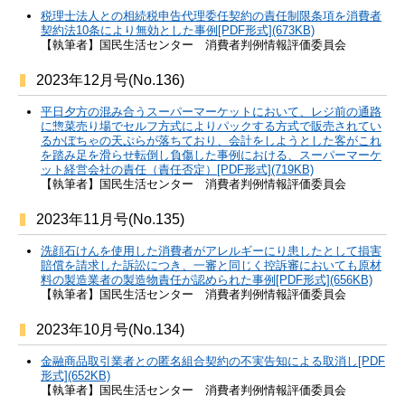
税理士法人との相続税申告代理委任契約の責任制限条項を消費者
契約法10条により無効とした事例[PDF形式](673KB)
【執筆者】国民生活センター 消費者判例情報評価委員会
2023年12月号(No.136)
平日夕方の混み合うスーパーマーケットにおいて、レジ前の通路
に惣菜売り場でセルフ方式によりパックする方式で販売されてい
るかぼちゃの天ぷらが落ちており、会計をしようとした客がこれ
を踏み足を滑らせ転倒し負傷した事例における、スーパーマーケ
ット経営会社の責任（責任否定）[PDF形式](719KB)
【執筆者】国民生活センター 消費者判例情報評価委員会
2023年11月号(No.135)
洗顔石けんを使用した消費者がアレルギーにり患したとして損害
賠償を請求した訴訟につき、一審と同じく控訴審においても原材
料の製造業者の製造物責任が認められた事例[PDF形式](656KB)
【執筆者】国民生活センター 消費者判例情報評価委員会
2023年10月号(No.134)
金融商品取引業者との匿名組合契約の不実告知による取消し[PDF
形式](652KB)
【執筆者】国民生活センター 消費者判例情報評価委員会