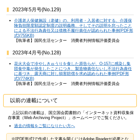
2023年5月号(No.129)
介護老人保健施設（老健）の、利用者・入居者に対する、介護保
険負担限度額認定制度の説明義務、そしてその説明を怠ったこと
による不法行為責任又は債務不履行責任が認められた事例[PDF形
式](755KB)
【執筆者】国民生活センター 消費者判例情報評価委員会
2023年4月号(No.128)
花火大会で冷やしきゅうりを食した原告らが、O-157に感染し集
団食中毒が発生したことにつき、製造物責任ないし不法行為責任
に基づき、露天商に対し損害賠償を求め認められた事例[PDF形
式](774KB)
【執筆者】国民生活センター 消費者判例情報評価委員会
以前の連載について
上記以前の連載は、国立国会図書館の「インターネット資料収集保
存事業（
Web Archiving Project
）」ホームページでご覧ください。
過去の情報をご覧になりたい方へ
※[PDF形式]で作成した文書を開くにはAdobe Readerが必要とな