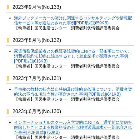
2023年9月号(No.133)
海外ブックメーカーの賭けに関連するコンサルティングや情報配
信サービス等が違法とされた事例[PDF形式](659KB)
【執筆者】国民生活センター 消費者判例情報評価委員会
2023年8月号(No.132)
家賃債務保証業者との保証委託契約における一部条項について、
消費者契約法10条に該当するとして差止請求が認容された事例
[PDF形式](616KB)
【執筆者】国民生活センター 消費者判例情報評価委員会
2023年7月号(No.131)
予備校の教材の転売禁止特約及び違約金条項について、消費者契
約法の不当条項該当性が否定された事例[PDF形式](641KB)
【執筆者】国民生活センター 消費者判例情報評価委員会
2023年6月号(No.130)
インターナショナルスクール入学契約における、通学前に契約を
解除したことによる授業料等の不当利得返還請求が一部認容され
た事例[PDF形式](750KB)
【執筆者】国民生活センター 消費者判例情報評価委員会