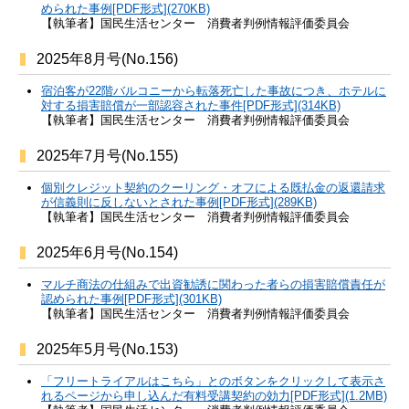
められた事例[PDF形式](270KB)
【執筆者】国民生活センター 消費者判例情報評価委員会
2025年8月号(No.156)
宿泊客が22階バルコニーから転落死亡した事故につき、ホテルに
対する損害賠償が一部認容された事件[PDF形式](314KB)
【執筆者】国民生活センター 消費者判例情報評価委員会
2025年7月号(No.155)
個別クレジット契約のクーリング・オフによる既払金の返還請求
が信義則に反しないとされた事例[PDF形式](289KB)
【執筆者】国民生活センター 消費者判例情報評価委員会
2025年6月号(No.154)
マルチ商法の仕組みで出資勧誘に関わった者らの損害賠償責任が
認められた事例[PDF形式](301KB)
【執筆者】国民生活センター 消費者判例情報評価委員会
2025年5月号(No.153)
「フリートライアルはこちら」とのボタンをクリックして表示さ
れるページから申し込んだ有料受講契約の効力[PDF形式](1.2MB)