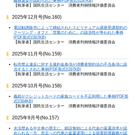
義務違反が認められた事例[PDF形式](297KB)
【執筆者】国民生活センター 消費者判例情報評価委員会
2025年12月号(No.160)
電話勧誘販売によって締結されたスピリチュアル講座受講契約の
クーリング・オフと「営業のために」の該当性が争われた事例
[PDF形式](307KB)
【執筆者】国民生活センター 消費者判例情報評価委員会
2025年11月号(No.159)
転売禁止違反に対する違約金条項が消費者契約法の不当条項に該
当するとされた事例[PDF形式](297KB)
【執筆者】国民生活センター 消費者判例情報評価委員会
2025年10月号(No.158)
義姪がクレジットカードの家族カードを不正利用した事例[PDF形
式](304KB)
【執筆者】国民生活センター 消費者判例情報評価委員会
2025年9月号(No.157)
水没歴ある中古車の買主に、錯誤無効による代金の返還請求が認
められる一方、売主への代車の返還遅滞による損害賠償義務が認