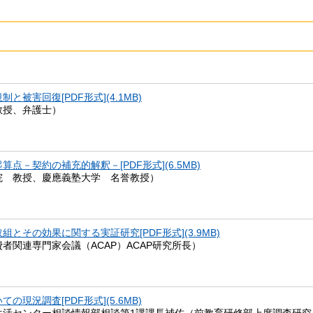
被害回復[PDF形式](4.1MB)
教授、弁護士）
－契約の補充的解釈－[PDF形式](6.5MB)
院 教授、慶應義塾大学 名誉教授）
その効果に関する実証研究[PDF形式](3.9MB)
者関連専門家会議（ACAP）ACAP研究所長）
現況調査[PDF形式](5.6MB)
生活センター相談情報部相談第1課課長補佐（前教育研修部上席調査研究