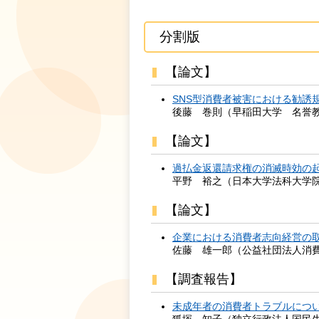
分割版
【論文】
SNS型消費者被害における勧誘規制と
後藤 巻則（早稲田大学 名誉
【論文】
過払金返還請求権の消滅時効の起算点
平野 裕之（日本大学法科大学
【論文】
企業における消費者志向経営の取組と
佐藤 雄一郎（公益社団法人消費
【調査報告】
未成年者の消費者トラブルについての
狐塚 知子（独立行政法人国民