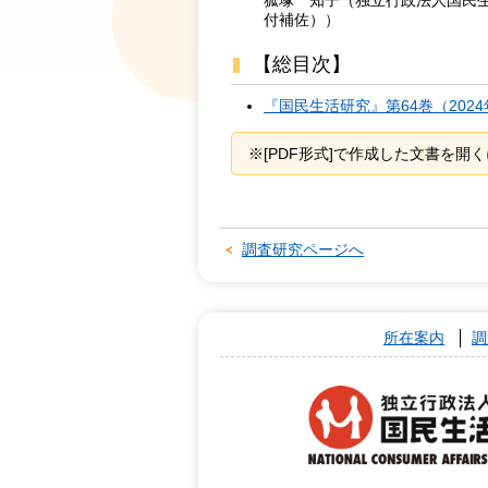
付補佐））
【総目次】
『国民生活研究』第64巻（2024年
※[PDF形式]で作成した文書を開くに
調査研究ページへ
所在案内
調