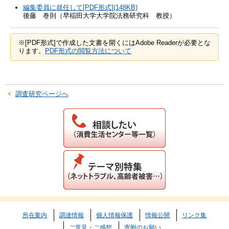
編集委員に就任して[PDF形式](148KB)
後藤 巻則（早稲田大学大学院法務研究科 教授）
※[PDF形式]で作成した文書を開くにはAdobe Readerが必要とな
ります。
PDF形式の閲覧方法について
調査研究ページへ
所在案内
調達情報
個人情報保護
情報公開
リンク集
ご意見・ご感想
寄附のお願い