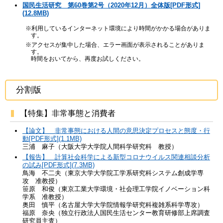
国民生活研究 第60巻第2号（2020年12月）全体版[PDF形式]
(12.8MB)
※利用しているインターネット環境により時間がかかる場合がありま
す。
※アクセスが集中した場合、エラー画面が表示されることがありま
す。
時間をおいてから、再度お試しください。
分割版
【特集】非常事態と消費者
【論文】 非常事態における人間の意思決定プロセスと態度・行
動[PDF形式](1.1MB)
三浦 麻子（大阪大学大学院人間科学研究科 教授）
【報告】 計算社会科学による新型コロナウイルス関連相談分析
の試み[PDF形式](7.3MB)
鳥海 不二夫（東京大学大学院工学系研究科システム創成学専
攻 准教授）
笹原 和俊（東京工業大学環境・社会理工学院イノベーション科
学系 准教授）
奥田 慎平（名古屋大学大学院情報学研究科複雑系科学専攻）
福原 奈央（独立行政法人国民生活センター教育研修部上席調査
研究員主査）