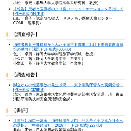
小松 康宏（群馬大学大学院医学系研究科 教授）
【報告】患者と医療者のより良いコミュニケーションを目指して
[PDF形式](847KB)
山口 育子（認定NPO法人 ささえあい医療人権センター
COML 理事長）
【調査報告】
消費者教育推進指標からみた全国主要都市における消費者教育施
策の動向と課題[PDF形式](806KB)
色川 卓男（静岡大学学術院教育学領域 教授）
小久江 茜（静岡大学教育学部 卒業生）
小野田 葵（静岡大学教育学部 卒業生）
【調査報告】
脚立からの転落事故の発生状況 －東京消防庁管内の実態分析－
[PDF形式](329KB)
清水 鉄也（東京都生活文化局消費生活部生活安全課、現・東京
消防庁消防技術安全所活動安全課）
【書評】
【書評】樋口一清著『消費経済学入門－サステイナブルな社会へ
の選択』（中央経済社、2019年）[PDF形式](227KB)
井内 正敏（日本消費者政策学会副会長）