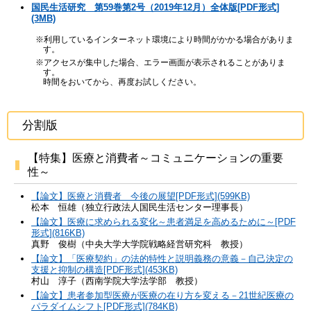
国民生活研究 第59巻第2号（2019年12月）全体版[PDF形式]
(3MB)
※利用しているインターネット環境により時間がかかる場合がありま
す。
※アクセスが集中した場合、エラー画面が表示されることがありま
す。
時間をおいてから、再度お試しください。
分割版
【特集】医療と消費者～コミュニケーションの重要
性～
【論文】医療と消費者 今後の展望[PDF形式](599KB)
松本 恒雄（独立行政法人国民生活センター理事長）
【論文】医療に求められる変化～患者満足を高めるために～[PDF
形式](816KB)
真野 俊樹（中央大学大学院戦略経営研究科 教授）
【論文】「医療契約」の法的特性と説明義務の意義－自己決定の
支援と抑制の構造[PDF形式](453KB)
村山 淳子（西南学院大学法学部 教授）
【論文】患者参加型医療が医療の在り方を変える－21世紀医療の
パラダイムシフト[PDF形式](784KB)