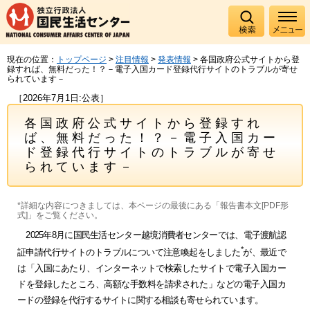
現在の位置：
トップページ
>
注目情報
>
発表情報
> 各国政府公式サイトから登
録すれば、無料だった！？－電子入国カード登録代行サイトのトラブルが寄せ
られています－
［2026年7月1日:公表］
各国政府公式サイトから登録すれ
ば、無料だった！？－電子入国カー
ド登録代行サイトのトラブルが寄せ
られています－
*詳細な内容につきましては、本ページの最後にある「報告書本文[PDF形
式]」をご覧ください。
2025年8月に国民生活センター越境消費者センターでは、電子渡航認
*
証申請代行サイトのトラブルについて注意喚起をしました
が、最近で
は「入国にあたり、インターネットで検索したサイトで電子入国カー
ドを登録したところ、高額な手数料を請求された」などの電子入国カ
ードの登録を代行するサイトに関する相談も寄せられています。