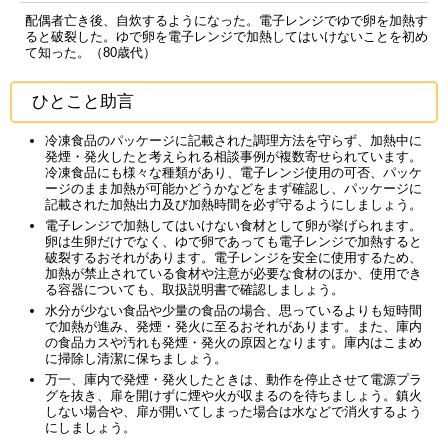
配偶者亡き後、自炊するようになった。電子レンジでゆで卵を加熱す
ると破裂した。ゆで卵を電子レンジで加熱してはいけないことを初め
て知った。（80歳代）
ひとこと助言
冷凍食品のパッケージに記載された調理方法を守らず、加熱中に
発煙・発火したと考えられる相談事例が複数寄せられています。
冷凍食品にも様々な種類があり、電子レンジ使用の可否、パッケ
ージのまま加熱が可能かどうかなどをまず確認し、パッケージに
記載された加熱出力及び加熱時間を必ず守るようにしましょう。
電子レンジで加熱してはいけない食材として卵が挙げられます。
卵は生卵だけでなく、ゆで卵であっても電子レンジで加熱すると
破裂するおそれがあります。電子レンジを安全に使用するため、
加熱が禁止されている食材や注意が必要な食材のほか、使用でき
る容器についても、取扱説明書で確認しましょう。
水分が少ない食品や少量の食品の場合、思っているよりも短時間
で加熱が進み、発煙・発火に至るおそれがあります。また、庫内
の食品カスや汚れも発煙・発火の原因となります。庫内はこまめ
に掃除し清潔に保ちましょう。
万一、庫内で発煙・発火したときは、動作を停止させて電源プラ
グを抜き、扉を開けずに煙や火が収まるのを待ちましょう。鎮火
しない場合や、扉が開いてしまった場合は水などで消火するよう
にしましょう。