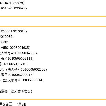
0401039979）
0701020592）
0012010019）
010039）
0001）
10005004635）
号4010005004396）
1010505002118）
180005016710）
法人番号3010005002608）
6010605000017）
人番号7010005039514）
協議会（法人番号なし）
月28日 追加