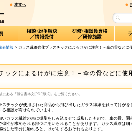
本文へ
発表情報
> ガラス繊維強化プラスチックによるけがに注意！－傘の骨などに
チックによるけがに注意！－傘の骨などに使
にある「報告書本文[PDF形式]」をご覧ください。
ラスチックが使用された商品から飛び出したガラス繊維を触ってけがを
する相談が寄せられています。
いガラス繊維の束に樹脂をしみ込ませて成形したもので、傘の骨、園
で弾性が求められる部位に用いられることがあります。ガラス繊維は細
露出した部分に触れると、けがをするおそれもあります。