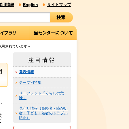
採用情報
English
サイトマップ
使用されています－
注目情報
用
発表情報
テーマ別特集
リーフレット「くらしの危
険」
し
見守り情報（高齢者・障がい
者・子ども・若者のトラブル
芸
防止）
く