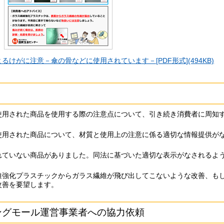
けがに注意－傘の骨などに使用されています－[PDF形式](494KB)
使用された商品を使用する際の注意点について、引き続き消費者に周知
使用された商品について、材質と使用上の注意に係る適切な情報提供が
れていない商品がありました。同法に基づいた適切な表示がなされるよ
維強化プラスチックからガラス繊維が飛び出してこないような改善、も
改善を要望します。
ングモール運営事業者への協力依頼