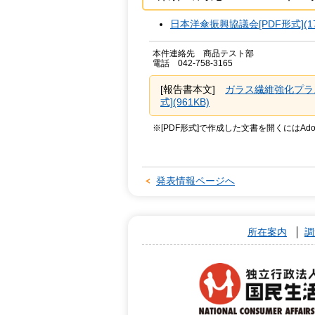
日本洋傘振興協議会[PDF形式](17
本件連絡先 商品テスト部
電話 042-758-3165
[報告書本文]
ガラス繊維強化プラ
式](961KB)
※[PDF形式]で作成した文書を開くにはAdo
発表情報ページへ
所在案内
調