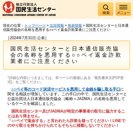
現在の位置：
トップページ
>
注目情報
>
発表情報
> 国民生活センターと日本通
信販売協会の名称を悪用する○○ペイ返金詐欺業者にご注意ください
［2024年7月31日:公表］
国民生活センターと日本通信販売協
会の名称を悪用する○○ペイ返金詐欺
業者にご注意ください
*詳細な内容につきましては、本ページの最後にある「報告書本文[PDF形
式]」をご覧ください。
○○ペイ等のコード決済サービスを悪用して金銭を騙し取る手口
に
関する相談が増加しています。この手口の中で、国民生活センターと
公益社団法人日本通信販売協会（略称＝JADMA）の名称を悪用して
いるケースを確認しました。
国民生活センター及びJADMAが特定の事業者の取引に協力するこ
とはあり得ません。
「○○ペイで返金する」と言われたら詐欺を疑ってください！LINEで
のやり取りを持ちかけられてもそちらに移動しないでください！