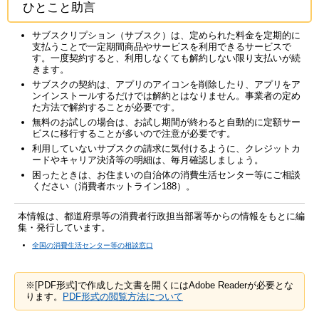
ひとこと助言
サブスクリプション（サブスク）は、定められた料金を定期的に
支払うことで一定期間商品やサービスを利用できるサービスで
す。一度契約すると、利用しなくても解約しない限り支払いが続
きます。
サブスクの契約は、アプリのアイコンを削除したり、アプリをア
ンインストールするだけでは解約とはなりません。事業者の定め
た方法で解約することが必要です。
無料のお試しの場合は、お試し期間が終わると自動的に定額サー
ビスに移行することが多いので注意が必要です。
利用していないサブスクの請求に気付けるように、クレジットカ
ードやキャリア決済等の明細は、毎月確認しましょう。
困ったときは、お住まいの自治体の消費生活センター等にご相談
ください（消費者ホットライン188）。
本情報は、都道府県等の消費者行政担当部署等からの情報をもとに編
集・発行しています。
全国の消費生活センター等の相談窓口
※[PDF形式]で作成した文書を開くにはAdobe Readerが必要とな
ります。
PDF形式の閲覧方法について