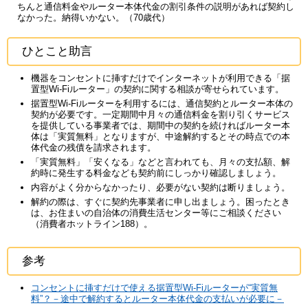
ちんと通信料金やルーター本体代金の割引条件の説明があれば契約し
なかった。納得いかない。（70歳代）
ひとこと助言
機器をコンセントに挿すだけでインターネットが利用できる「据
置型Wi-Fiルーター」の契約に関する相談が寄せられています。
据置型Wi-Fiルーターを利用するには、通信契約とルーター本体の
契約が必要です。一定期間中月々の通信料金を割り引くサービス
を提供している事業者では、期間中の契約を続ければルーター本
体は「実質無料」となりますが、中途解約するとその時点での本
体代金の残債を請求されます。
「実質無料」「安くなる」などと言われても、月々の支払額、解
約時に発生する料金なども契約前にしっかり確認しましょう。
内容がよく分からなかったり、必要がない契約は断りましょう。
解約の際は、すぐに契約先事業者に申し出ましょう。困ったとき
は、お住まいの自治体の消費生活センター等にご相談ください
（消費者ホットライン188）。
参考
コンセントに挿すだけで使える据置型Wi-Fiルーターが“実質無
料”？－途中で解約するとルーター本体代金の支払いが必要に－