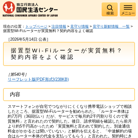
現在の位置：
トップページ
>
注目情報
>
見守り情報
>
見守り新鮮情報 一覧
>
据置型Wi-Fiルーターが実質無料？契約内容をよく確認
［2026年5月14日:公表］
据置型Wi-Fiルーターが実質無料？
契約内容をよく確認
［第540号］
リーフレット版[PDF形式](238KB)
内容
スマートフォンが自宅でつながりにくくなり携帯電話ショップで相談
したところ、据置型Wi-Fiルーターを勧められた。「ルーター本体は
約7万円（36回払い）だが、サービスで毎月約2千円割り引くので実
質無料」と言われたので契約した。後日、請求明細を確認したら前月
より約5千円高かったため「実質無料と言われて契約した。別途通信
料金がかかるとは聞いていない」と解約を伝えると、「中途解約の場
合はルーター本体の代金を支払ってもらう」と言われた。契約時にき