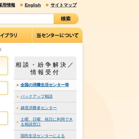
採用情報
English
サイトマップ
等
相談・紛争解決／
情報受付
全国の消費生活センター等
バックアップ相談
越境消費者センター
土曜、日曜、祝日に利用でき
る相談窓口
国民生活センターによる