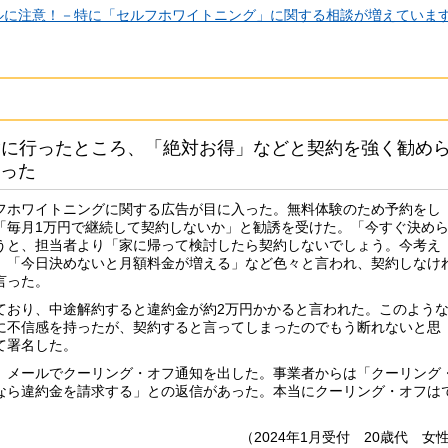
ルに注意！－特に「セルフホワイトニング」に関する相談が増えていま
験に行ったところ、「絶対お得」などと契約を強く勧め
った
フホワイトニングに関する広告が目に入った。無料体験のため予約をし
「毎月1万円で継続して契約しないか」と勧誘を受けた。「今すぐ決め
うと、担当者より「家に帰って検討したら契約しないでしょう。今考え
」「今日決めないと月額料金が増える」など色々と言われ、契約しなけ
言った。
おり、中途解約すると違約金が約2万円かかると言われた。このよう
に不信感を持ったが、契約すると言ってしまったのでもう断れないと思
て署名した。
メールでクーリング・オフ通知を出した。事業者からは「クーリング
なら違約金を請求する」との返信があった。本当にクーリング・オフは
（2024年1月受付 20歳代 女