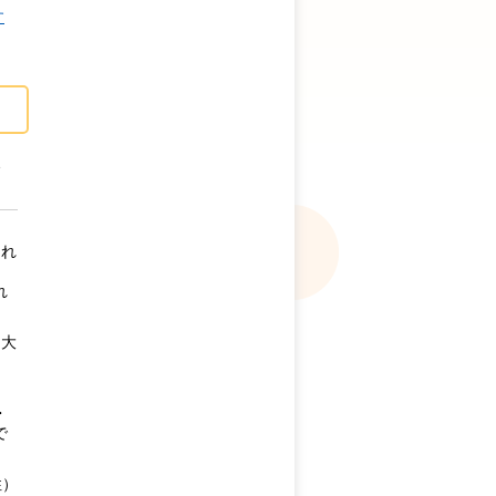
す
ら
られ
れ
な大
・
で
性）