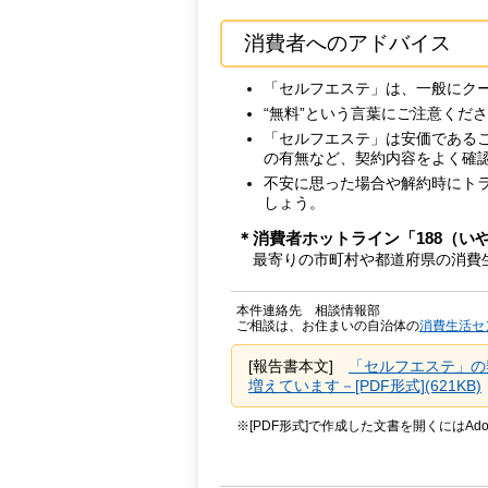
消費者へのアドバイス
「セルフエステ」は、一般にク
“無料”という言葉にご注意くだ
「セルフエステ」は安価である
の有無など、契約内容をよく確
不安に思った場合や解約時にト
しょう。
＊消費者ホットライン「188（い
最寄りの市町村や都道府県の消費
本件連絡先 相談情報部
ご相談は、お住まいの自治体の
消費生活セ
[報告書本文]
「セルフエステ」の
増えています－[PDF形式](621KB)
※[PDF形式]で作成した文書を開くにはAdo