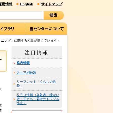
採用情報
English
サイトマップ
トニング」に関する相談が増えています－
注目情報
ニ
発表情報
テーマ別特集
リーフレット「くらしの危
険」
が
見守り情報（高齢者・障がい
者・子ども・若者のトラブル
防止）
解
体