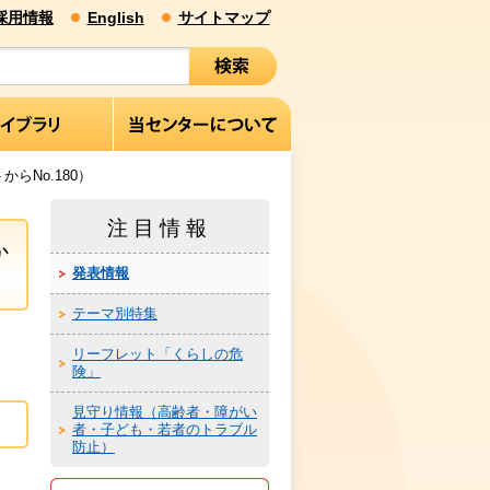
採用情報
English
サイトマップ
らNo.180）
注目情報
か
発表情報
テーマ別特集
リーフレット「くらしの危
険」
見守り情報（高齢者・障がい
者・子ども・若者のトラブル
防止）