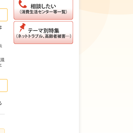
は
、
示
成混
エ
る