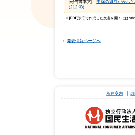
[報告書本文]
中綿の組成が表示と異
(212KB)
※[PDF形式]で作成した文書を開くにはAdo
発表情報ページへ
所在案内
調