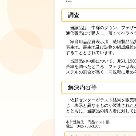
調査
当該品は、中綿のダウン、フェザー
通信販売にて購入し、薄くてペラペ
家庭用品品質表示法 繊維製品品質
表生地、裏生地及び詰物の組成繊維
することとされています。
当該品の中綿について、JIS L 19
合率を調べたところ、フェザーは表
ステルの割合が高く、同規程に定め
解決内容等
依頼センターがテスト結果を販売事
じ、表示と異なるものが製造された
とともに、当該品の購入者に対して
本件連絡先 商品テスト部
電話 042-758-3165