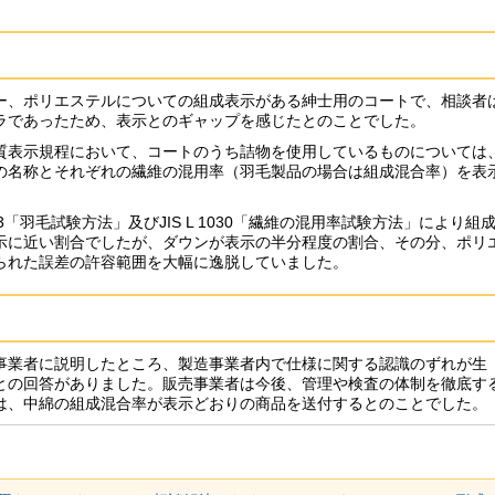
、ポリエステルについての組成表示がある紳士用のコートで、相談者
ラであったため、表示とのギャップを感じたとのことでした。
表示規程において、コートのうち詰物を使用しているものについては
の名称とそれぞれの繊維の混用率（羽毛製品の場合は組成混合率）を表
03「羽毛試験方法」及びJIS L 1030「繊維の混用率試験方法」により組
示に近い割合でしたが、ダウンが表示の半分程度の割合、その分、ポリ
られた誤差の許容範囲を大幅に逸脱していました。
業者に説明したところ、製造事業者内で仕様に関する認識のずれが生
との回答がありました。販売事業者は今後、管理や検査の体制を徹底す
は、中綿の組成混合率が表示どおりの商品を送付するとのことでした。