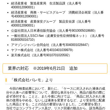
経済産業省 製造産業局 生活製品課（法人番号
4000012090001）
経済産業省 商務・サービスグループ 消費経済企画室（法人番
号4000012090001）
経済産業省 産業保安グループ 製品安全課（法人番号
4000012090001）
公益社団法人日本通信販売協会（法人番号9010005018680）
一般社団法人SSCI-Net（皮膚安全性症例情報ネット）（法人番号
8180005016710）
アマゾンジャパン合同会社（法人番号3040001028447）
ヤフー株式会社（法人番号4010401039979）
楽天株式会社（法人番号9010701020592）
業界の対応 ※2019年6月21日 追加
「株式会社パレモ」より
今回の検査結果において、新たに、「ケースに封入された液体の成
分や人体への影響等について、適切な表示を行い、商品の販売の際に
必ず添付する」ことと、また今後に向けては、「商品に封入された液
体の使用をやめる、ないしは液体を変更するなど、より安全性に配慮
した商品とする」ことの2点の要望がありました。この要望を受け、
当社ではコンプライアンス及び、リスク回避の観点から、該当商品の