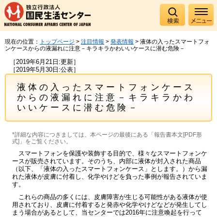
現在の位置：
トップページ
>
注目情報
>
発表情報
> 液体の入ったスマートフォ
ンケースからの液漏れに注意－キラキラかわいいケースに潜む危険－
［2019年6月21日:更新］
［2019年5月30日:公表］
液体の入ったスマートフォンケース
からの液漏れに注意－キラキラかわ
いいケースに潜む危険－
*詳細な内容につきましては、本ページの最後にある「報告書本文[PDF形
式]」をご覧ください。
スマートフォンを保護や装飾する目的で、様々なスマートフォンケ
ースが販売されています。そのうち、内部に液体が封入された商品
（以下、「液体の入ったスマートフォンケース」とします。）から漏
れた液体が皮膚に付着し、化学やけどを負った事例が報告されていま
す。
これらの商品の多くには、皮膚障害が生じる可能性がある液体が使
用されており、皮膚に付着すると発赤や化学やけどなどが発生してし
まう場合があるとして、当センターでは2016年に注意喚起を行って