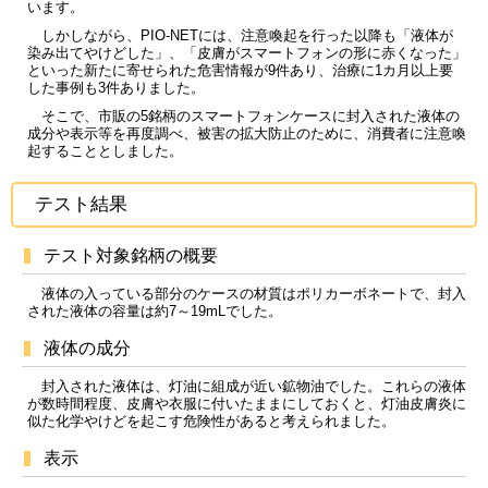
います。
しかしながら、PIO-NETには、注意喚起を行った以降も「液体が
染み出てやけどした」、「皮膚がスマートフォンの形に赤くなった」
といった新たに寄せられた危害情報が9件あり、治療に1カ月以上要
した事例も3件ありました。
そこで、市販の5銘柄のスマートフォンケースに封入された液体の
成分や表示等を再度調べ、被害の拡大防止のために、消費者に注意喚
起することとしました。
テスト結果
テスト対象銘柄の概要
液体の入っている部分のケースの材質はポリカーボネートで、封入
された液体の容量は約7～19mLでした。
液体の成分
封入された液体は、灯油に組成が近い鉱物油でした。これらの液体
が数時間程度、皮膚や衣服に付いたままにしておくと、灯油皮膚炎に
似た化学やけどを起こす危険性があると考えられました。
表示