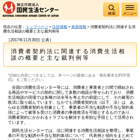
現在の位置：
トップページ
>
注目情報
>
発表情報
> 消費者契約法に関連する消
費生活相談の概要と主な裁判例等
［2017年11月30日:公表］
消費者契約法に関連する消費生活相
談の概要と主な裁判例等
*詳細な内容につきましては、本ページの最後にある「報告書本文[PDF形
式]」をご覧ください。
全国の消費生活センター等には、消費者と事業者との間で締結され
る商品やサービスの契約に関して多数の相談が寄せられており、消費
生活相談の現場では各種の法令等を考え方の前提にして、その被害の
救済に取り組んでいます。なかでも消費者契約法（以下、法）は、あ
らゆる消費者契約を対象として、事業者の不当な勧誘や不当な契約条
項によって被害を受けた消費者の事後救済を可能とするものであり、
消費者契約にかかわるトラブルを解決する有効な手段として活用され
ています。
国民生活センターでは、法に関連する消費生活相談を整理し、事業
者の不当な勧誘や不当な契約条項について、代表例と傾向をまとめて