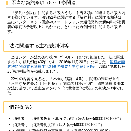
不当な契約条項（8～10条関連）
「契約・解約」に関する相談のうち、不当条項に関連する相談の内
容を挙げています。法9条1号に関連する「解約料」に関する相談は
主にインターネット回線やスマートフォンの通信契約の解約料が消費
者の事前の予想以上に高かった、といった通信回線に関する相談で
す。
法に関連する主な裁判例等
当センターが法の施行後2017年9月末日までに把握した、法に関連
する主な裁判例は402件です。2016年11月28日に公表した「
消費者契
約法に関連する消費生活相談の概要と主な裁判例等
」以降に把握した
23件の判決等を掲載しました。
23件の内容を見ると、「不当な勧誘（4条）」関連の判決が10件、
「不当な契約条項（8～10条）」関連の判決が10件、適格消費者団体
が法に基づいて差止請求を行う「消費者団体訴訟」の判決が3件でし
た。
情報提供先
消費者庁 消費者教育・地方協力課（法人番号5000012010024）
消費者庁 消費者制度課（法人番号5000012010024）
内閣府 消費者委員会事務局（法人番号2000012010019）