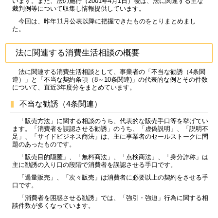
います。また、法の施行（2001年4月1日）後は、法に関連する主な
裁判例等について収集し情報提供しています。
今回は、昨年11月公表以降に把握できたものをとりまとめまし
た。
法に関連する消費生活相談の概要
法に関連する消費生活相談として、事業者の「不当な勧誘（4条関
連）」と「不当な契約条項（8～10条関連)」の代表的な例とその件数
について、直近3年度分をまとめています。
不当な勧誘（4条関連）
「販売方法」に関する相談のうち、代表的な販売手口等を挙げてい
ます。「消費者を誤認させる勧誘」のうち、「虚偽説明」、「説明不
足」、「サイドビジネス商法」は、主に事業者のセールストークに問
題のあったものです。
「販売目的隠匿」、「無料商法」、「点検商法」、「身分詐称」は
主に勧誘の入り口の段階で消費者を誤認させる手口です。
「過量販売」、「次々販売」は消費者に必要以上の契約をさせる手
口です。
「消費者を困惑させる勧誘」では、「強引・強迫」行為に関する相
談件数が多くなっています。