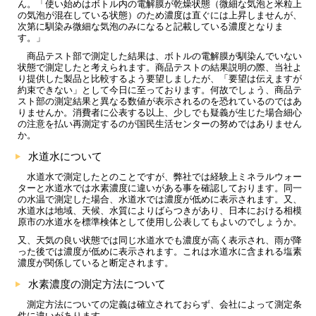
ん。「使い始めはボトル内の電解膜が乾燥状態（微細な気泡と米粒上
の気泡が混在している状態）のため濃度は直ぐには上昇しませんが、
次第に馴染み微細な気泡のみになると記載している濃度となりま
す。」
商品テスト部で測定した結果は、ボトルの電解膜が馴染んでいない
状態で測定したと考えられます。商品テストの結果説明の際、当社よ
り提供した製品と比較するよう要望しましたが、「要望は伝えますが
約束できない」として今日に至っております。何故でしょう、商品テ
スト部の測定結果と異なる数値が表示されるのを恐れているのではあ
りませんか。消費者に公表する以上、少しでも疑義が生じた場合細心
の注意を払い再測定するのが国民生活センターの努めではありません
か。
水道水について
水道水で測定したとのことですが、弊社では経験上ミネラルウォー
ターと水道水では水素濃度に違いがある事を確認しております。同一
の水温で測定した場合、水道水では濃度が低めに表示されます。又、
水道水は地域、天候、水質によりばらつきがあり、日本における相模
原市の水道水を標準検体として使用し公表してもよいのでしょうか。
又、天気の良い状態では同じ水道水でも濃度が高く表示され、雨が降
った後では濃度が低めに表示されます。これは水道水に含まれる塩素
濃度が関係していると断定されます。
水素濃度の測定方法について
測定方法についての定義は確立されておらず、会社によって測定条
件に違いがあります。