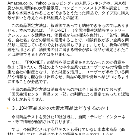
Amazon.co.jp、Yahoo!ショッピング）の人気ランキングや、東京都
及び神奈川県内の大手量販店、コンビニエンスストア等を調査し、水
素水や水素水を作ることができるとうたった商品で、タイプ別に購入
数が多いと考えられる銘柄購入との記述。
この商品選定方法は、報道後であっても納得できるものではありま
せん。本来であれば、「PIO-NET」（全国消費生活情報ネットワー
クシステム）を活用され、消費者からの相談を集計し、「苦情、商品
名、会社名」などの情報を活用することで、相談件数が多い企業を商
品順に選定しているのであれば納得もできます。しかし、折角の情報
網を活用されず、消費者の目に留まる機会が多い商品が選定されたこ
とは納得できるものではありません。
なぜ、「PIO-NET」の情報を基に選定をされなかったのか真意を
教えて頂きたい。弊社のような中小企業ではユーザーからの情報は貴
重な会社の財産となり、その財産を活用し、ユーザーが求めている商
品や情報を可能な限り反映させ、商品の改善や発展へ結びつけるよう
にすることが必然です。
今回の商品選定方法は消費者からの声は全く反映されておらず、
「国民生活センター商品テスト部」の判断による選定であったと認識
するしかありません。
3．19社商品以外の水素水商品はどうするのか！
今回商品テストを受けた19社は既に、新聞・テレビ・インターネ
ット等で情報が配信されております。
では、今回選定されず商品テストも受けていない水素水商品（商
材）に対しては、今後どのような指導をされるのでしょうか。