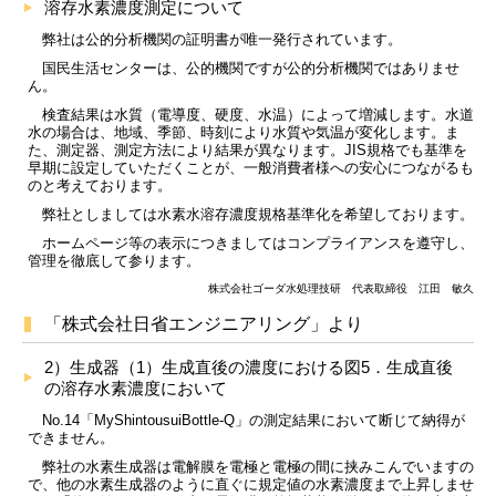
溶存水素濃度測定について
弊社は公的分析機関の証明書が唯一発行されています。
国民生活センターは、公的機関ですが公的分析機関ではありませ
ん。
検査結果は水質（電導度、硬度、水温）によって増減します。水道
水の場合は、地域、季節、時刻により水質や気温が変化します。ま
た、測定器、測定方法により結果が異なります。JIS規格でも基準を
早期に設定していただくことが、一般消費者様への安心につながるも
のと考えております。
弊社としましては水素水溶存濃度規格基準化を希望しております。
ホームページ等の表示につきましてはコンプライアンスを遵守し、
管理を徹底して参ります。
株式会社ゴーダ水処理技研 代表取締役 江田 敏久
「株式会社日省エンジニアリング」より
2）生成器（1）生成直後の濃度における図5．生成直後
の溶存水素濃度において
No.14「MyShintousuiBottle-Q」の測定結果において断じて納得が
できません。
弊社の水素生成器は電解膜を電極と電極の間に挟みこんでいますの
で、他の水素生成器のように直ぐに規定値の水素濃度まで上昇しませ