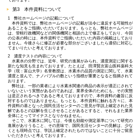
第3 本件資料について
1 弊社ホームページの記載について
本件資料では、弊社ホームページの記載が法令に違反する可能性が
あることをご指摘いただいております。もっとも、弊社ホームページ
は、管轄行政機関などの関係機関と相談の上で修正をしており、今回
の公表の時には、本件資料でご指摘いただいた内容の掲載はしており
ません。今後さらに修正が必要な部分がございましたら適切に対応し
てまいりたいと考えております。
2 濃度テストの内容について
水素水の分野では、近年、研究の進展がみられ、濃度測定に関する
新たな知見も生まれております。たとえば、田澤賢次富山医科薬科大
学（現：富山大学）名誉教授は、水素水の品質の測定に関して、水素
濃度と並んで、ナノバブルの数という指標が重要となると指摘されて
おります。
弊社は、一部の業者により水素水関連の商品の表示が適正にされて
いないという実態があるのであれば、業界全体のためにも、その実態
は是正されるべきであると考えておりますので、本件資料の趣旨に反
対するものではありません。もっとも、本件資料に触れる方々に、本
件資料の基となった国民生活センターのご意見が学説上確定された見
解であるとの誤解を生じさせることがあるとすると、それもまた業界
全体にとってマイナスとなりかねません。
そこで、水素水に関しては、今後も効能や測定基準について研究の
進展がありうること、その意味で、国民生活センターの見解は、少な
くとも現時点では、学説上確定されたものではないことに十分ご留意
いただきたいと考えております。