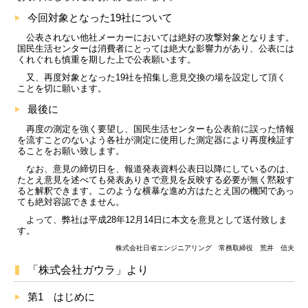
今回対象となった19社について
公表されない他社メーカーにおいては絶好の攻撃対象となります。
国民生活センターは消費者にとっては絶大な影響力があり、公表には
くれぐれも慎重を期した上で公表願います。
又、再度対象となった19社を招集し意見交換の場を設定して頂く
ことを切に願います。
最後に
再度の測定を強く要望し、国民生活センターも公表前に誤った情報
を流すことのないよう各社が測定に使用した測定器により再度検証す
ることをお願い致します。
なお、意見の締切日を、報道発表資料公表日以降にしているのは、
たとえ意見を述べても発表ありきで意見を反映する必要が無く黙殺す
ると解釈できます。このような横暴な進め方はたとえ国の機関であっ
ても絶対容認できません。
よって、弊社は平成28年12月14日に本文を意見として送付致しま
す。
株式会社日省エンジニアリング 常務取締役 荒井 信夫
「株式会社ガウラ」より
第1 はじめに