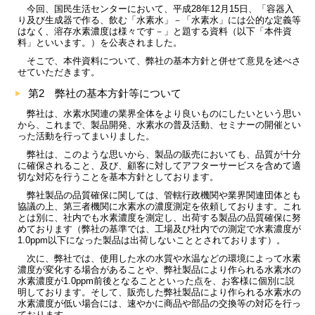
今回、国民生活センターにおいて、平成28年12月15日、「容器入
り及び生成器で作る、飲む「水素水」－「水素水」には公的な定義等
はなく、溶存水素濃度は様々です－」と題する資料（以下「本件資
料」といいます。）を公表されました。
そこで、本件資料について、弊社の基本方針と併せて意見を述べさ
せていただきます。
第2 弊社の基本方針等について
弊社は、水素水関連の業界全体をより良いものにしたいという思い
から、これまで、製品開発、水素水の普及活動、セミナーの開催とい
った活動を行ってまいりました。
弊社は、このような思いから、製品の販売においても、品質が十分
に確保されること、及び、顧客に対してアフターサービスを含めて適
切な対応を行うことを基本方針としております。
弊社製品の品質確保に関しては、管轄行政機関や業界関連団体とも
協議の上、第三者機関に水素水の濃度測定を依頼しております。これ
とは別に、社内でも水素濃度を測定し、出荷する製品の品質確保に努
めております（弊社の基準では、工場及び社内での測定で水素濃度が
1.0ppm以下になった製品は出荷しないこととされております）。
次に、弊社では、使用した水の水質や水温などの環境によって水素
濃度が変化する場合があることや、弊社製品により作られる水素水の
水素濃度が1.0ppm前後となることといった点を、お客様に個別に説
明しております。そして、販売した弊社製品により作られる水素水の
水素濃度が低い場合には、速やかに商品や部品の交換等の対応を行っ
ております。