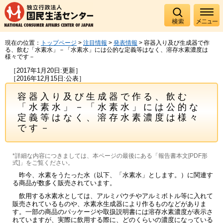
現在の位置：
トップページ
>
注目情報
>
発表情報
> 容器入り及び生成器で作
る、飲む「水素水」－「水素水」には公的な定義等はなく、溶存水素濃度は
様々です－
［2017年1月20日:更新］
［2016年12月15日:公表］
容器入り及び生成器で作る、飲む
「水素水」－「水素水」には公的な
定義等はなく、溶存水素濃度は様々
です－
*詳細な内容につきましては、本ページの最後にある「報告書本文[PDF形
式]」をご覧ください。
昨今、水素をうたった水（以下、「水素水」とします。）に関連す
る商品が数多く販売されています。
飲用する水素水としては、アルミパウチやアルミボトル等に入れて
販売されているものや、水素水生成器により作るものなどがありま
す。一部の商品のパッケージや取扱説明書には溶存水素濃度が表示さ
れていますが、実際に飲用する際に、どのくらいの濃度になっている