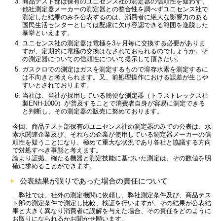
商品テスト部は保有のユニセンス社の測定器の信頼性を疑わず、
他社測定器メーカーの測定器との整合性を調べずユニセンス社で
測定した結果のみを公表するのは、消費者に絶大な影響力のある
国民生活センターとしては配慮に欠け容認できる範囲を逸脱した
暴挙といえます。
ユニセンス社の測定器は電極を3ヶ月毎に交換する必要がありま
すが、定期的に電極の交換はなされておられるのでしょうか。そ
の測定器についての信頼性について提示して頂きたい。
ガスクロでの測定はガスを測定するもので溶存水素を測定するに
は不向きと考えられます。又、前処理操作における誤差が生じや
すいとされております。
当社は、当社が採用している簡便な測定器（トラストレックス社
製ENH-1000）が普及することで消費者自身が容易に測定できる
と判断し、その測定器の販売に努めております。
今回、商品テスト部保有のユニセンス社の測定器のみでの公表は、水
素水関連企業及び、それらの企業が使用している測定器メーカーの信
頼性を疑うことになり、極めて重大な状況であり各社と協議する方向
で対処すべき事態と考えます。
論より証拠、確たる機器と測定技能に基づいた測定は、その数値を明
確に求めることができます。
公表結果が誤りであった場合の責任について
弊社では、社外の測定機関に依頼し、弊社測定条件及び、商品テス
ト部の測定条件で測定し比較、検証を行いますが、その結果が公表結
果と大きく異なり消費者に誤解を与えた場合、その責任をどのように
お取りになられるかお聞かせ願います。