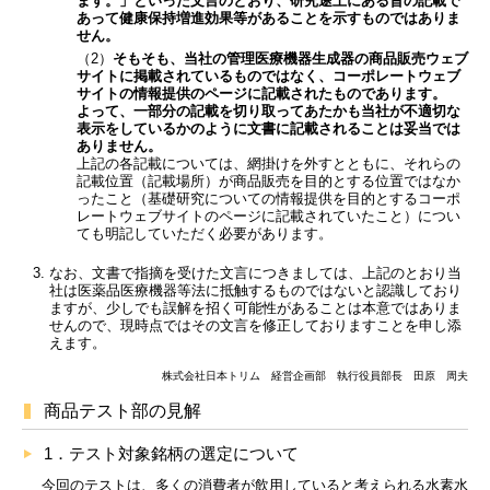
ます。」といった文言のとおり、研究途上にある旨の記載で
あって健康保持増進効果等があることを示すものではありま
せん。
（2）
そもそも、当社の管理医療機器生成器の商品販売ウェブ
サイトに掲載されているものではなく、コーポレートウェブ
サイトの情報提供のページに記載されたものであります。
よって、一部分の記載を切り取ってあたかも当社が不適切な
表示をしているかのように文書に記載されることは妥当では
ありません。
上記の各記載については、網掛けを外すとともに、それらの
記載位置（記載場所）が商品販売を目的とする位置ではなか
ったこと（基礎研究についての情報提供を目的とするコーポ
レートウェブサイトのページに記載されていたこと）につい
ても明記していただく必要があります。
なお、文書で指摘を受けた文言につきましては、上記のとおり当
社は医薬品医療機器等法に抵触するものではないと認識しており
ますが、少しでも誤解を招く可能性があることは本意ではありま
せんので、現時点ではその文言を修正しておりますことを申し添
えます。
株式会社日本トリム 経営企画部 執行役員部長 田原 周夫
商品テスト部の見解
1．テスト対象銘柄の選定について
今回のテストは、多くの消費者が飲用していると考えられる水素水