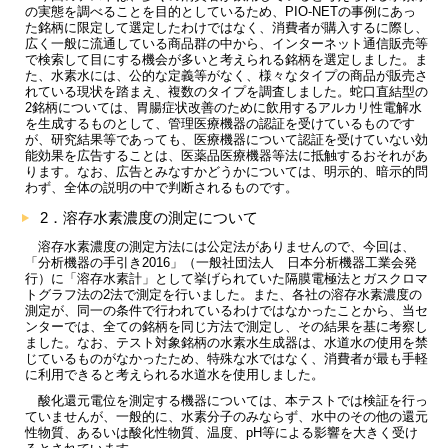
の実態を調べることを目的としているため、PIO-NETの事例にあっ
た銘柄に限定して選定したわけではなく、消費者が購入するに際し、
広く一般に流通している商品群の中から、インターネット通信販売等
で検索して目にする機会が多いと考えられる銘柄を選定しました。ま
た、水素水には、公的な定義等がなく、様々なタイプの商品が販売さ
れている現状を踏まえ、複数のタイプを調査しました。蛇口直結型の
2銘柄については、胃腸症状改善のために飲用するアルカリ性電解水
を生成するものとして、管理医療機器の認証を受けているものです
が、研究結果等であっても、医療機器について認証を受けていない効
能効果を広告することは、医薬品医療機器等法に抵触するおそれがあ
ります。なお、広告とみなすかどうかについては、明示的、暗示的問
わず、全体の説明の中で判断されるものです。
2．溶存水素濃度の測定について
溶存水素濃度の測定方法には公定法がありませんので、今回は、
「分析機器の手引き2016」（一般社団法人 日本分析機器工業会発
行）に「溶存水素計」として挙げられていた隔膜電極法とガスクロマ
トグラフ法の2法で測定を行いました。また、各社の溶存水素濃度の
測定が、同一の条件で行われているわけではなかったことから、当セ
ンターでは、全ての銘柄を同じ方法で測定し、その結果を基に考察し
ました。なお、テスト対象銘柄の水素水生成器は、水道水の使用を禁
じているものがなかったため、特殊な水ではなく、消費者が最も手軽
に利用できると考えられる水道水を使用しました。
酸化還元電位を測定する機器については、本テストでは検証を行っ
ていませんが、一般的に、水素分子のみならず、水中のその他の還元
性物質、あるいは酸化性物質、温度、pH等による影響を大きく受け