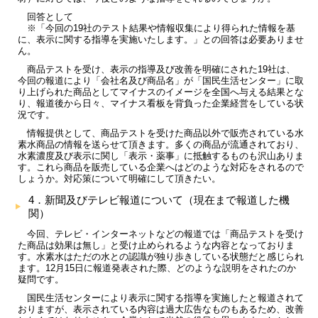
回答として
※「今回の19社のテスト結果や情報収集により得られた情報を基
に、表示に関する指導を実施いたします。」との回答は必要ありませ
ん。
商品テストを受け、表示の指導及び改善を明確にされた19社は、
今回の報道により「会社名及び商品名」が「国民生活センター」に取
り上げられた商品としてマイナスのイメージを全国へ与える結果とな
り、報道後から日々、マイナス看板を背負った企業経営をしている状
況です。
情報提供として、商品テストを受けた商品以外で販売されている水
素水商品の情報を送らせて頂きます。多くの商品が流通されており、
水素濃度及び表示に関し「表示・薬事」に抵触するものも沢山ありま
す。これら商品を販売している企業へはどのような対応をされるので
しょうか。対応策について明確にして頂きたい。
4．新聞及びテレビ報道について（現在まで報道した機
関）
今回、テレビ・インターネットなどの報道では「商品テストを受け
た商品は効果は無し」と受け止められるような内容となっておりま
す。水素水はただの水との認識が独り歩きしている状態だと感じられ
ます。12月15日に報道発表された際、どのような説明をされたのか
疑問です。
国民生活センターにより表示に関する指導を実施したと報道されて
おりますが、表示されている内容は過大広告なものもあるため、改善