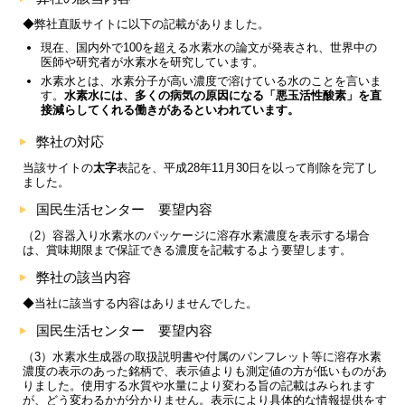
◆弊社直販サイトに以下の記載がありました。
現在、国内外で100を超える水素水の論文が発表され、世界中の
医師や研究者が水素水を研究しています。
水素水とは、水素分子が高い濃度で溶けている水のことを言いま
す。
水素水には、多くの病気の原因になる「悪玉活性酸素」を直
接減らしてくれる働きがあるといわれています。
弊社の対応
当該サイトの
太字
表記を、平成28年11月30日を以って削除を完了し
ました。
国民生活センター 要望内容
（2）容器入り水素水のパッケージに溶存水素濃度を表示する場合
は、賞味期限まで保証できる濃度を記載するよう要望します。
弊社の該当内容
◆当社に該当する内容はありませんでした。
国民生活センター 要望内容
（3）水素水生成器の取扱説明書や付属のパンフレット等に溶存水素
濃度の表示のあった銘柄で、表示値よりも測定値の方が低いものがあ
りました。使用する水質や水量により変わる旨の記載はみられます
が、どう変わるかが分かりません。表示により具体的な情報提供をす