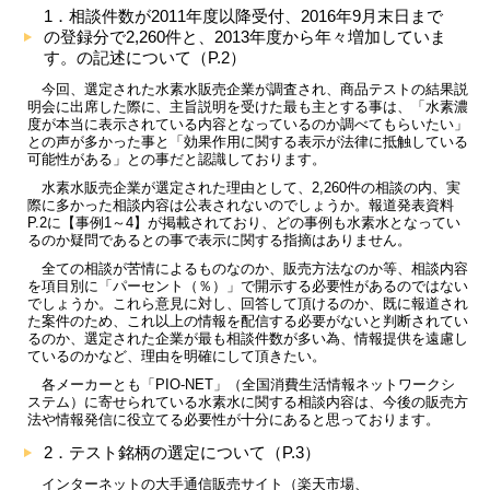
1．相談件数が2011年度以降受付、2016年9月末日まで
の登録分で2,260件と、2013年度から年々増加していま
す。の記述について（P.2）
今回、選定された水素水販売企業が調査され、商品テストの結果説
明会に出席した際に、主旨説明を受けた最も主とする事は、「水素濃
度が本当に表示されている内容となっているのか調べてもらいたい」
との声が多かった事と「効果作用に関する表示が法律に抵触している
可能性がある」との事だと認識しております。
水素水販売企業が選定された理由として、2,260件の相談の内、実
際に多かった相談内容は公表されないのでしょうか。報道発表資料
P.2に【事例1～4】が掲載されており、どの事例も水素水となってい
るのか疑問であるとの事で表示に関する指摘はありません。
全ての相談が苦情によるものなのか、販売方法なのか等、相談内容
を項目別に「パーセント（％）」で開示する必要性があるのではない
でしょうか。これら意見に対し、回答して頂けるのか、既に報道され
た案件のため、これ以上の情報を配信する必要がないと判断されてい
るのか、選定された企業が最も相談件数が多い為、情報提供を遠慮し
ているのかなど、理由を明確にして頂きたい。
各メーカーとも「PIO-NET」（全国消費生活情報ネットワークシ
ステム）に寄せられている水素水に関する相談内容は、今後の販売方
法や情報発信に役立てる必要性が十分にあると思っております。
2．テスト銘柄の選定について（P.3）
インターネットの大手通信販売サイト（楽天市場、