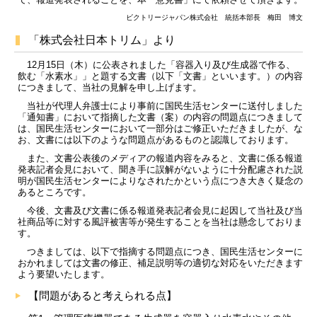
ビクトリージャパン株式会社 統括本部長 梅田 博文
「株式会社日本トリム」より
12月15日（木）に公表されました「容器入り及び生成器で作る、
飲む「水素水」」と題する文書（以下「文書」といいます。）の内容
につきまして、当社の見解を申し上げます。
当社が代理人弁護士により事前に国民生活センターに送付しました
「通知書」において指摘した文書（案）の内容の問題点につきまして
は、国民生活センターにおいて一部分はご修正いただきましたが、な
お、文書には以下のような問題点があるものと認識しております。
また、文書公表後のメディアの報道内容をみると、文書に係る報道
発表記者会見において、聞き手に誤解がないように十分配慮された説
明が国民生活センターによりなされたかという点につき大きく疑念の
あるところです。
今後、文書及び文書に係る報道発表記者会見に起因して当社及び当
社商品等に対する風評被害等が発生することを当社は懸念しておりま
す。
つきましては、以下で指摘する問題点につき、国民生活センターに
おかれましては文書の修正、補足説明等の適切な対応をいただきます
よう要望いたします。
【問題があると考えられる点】