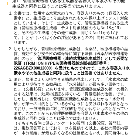
第1．管理医療機器である生成器を容器入り水素水やその他
生成器と同列に扱うことは妥当ではありません。
文書では、飲用する水素水のうち、容器入りのもの（容器入り水
素水）と、生成器により生成されたものを採り上げてテスト対象
としています。そして、生成器として、管理医療機器である生成
器（管理医療機器生成器、テスト対象銘柄のうちNo.18と19）
と、その他の生成器（その他生成器、同じくNo.11から17ま
で。）とが（いくばくかの注記があるものの）同列に扱われてお
ります。
しかしながら、管理医療機器生成器は、医薬品、医療機器等の品
質、有効性及び安全性の確保等に関する法律（医薬品医療機器等
法）のもと、
管理医療機器（連続式電解水生成器）として必要な
認証（TRIM ION HYPER/医療機器製造販売認証番号：
226AGBZX00012000）を受けたものですので、これを容器入り水
素水やその他生成器と同列に扱うことは妥当ではありません。
また、飲用により期待できる効果の見出しとして、「水素水の飲
用により期待できる効果は、「水分補給」が最も多い回答でし
た」（文書16頁）とあります。管理医療機器生成器の第一の目的
とする効果は、効果の認証を得ている「胃腸症状の改善」です。
しかし、当見出しは、管理医療機器生成器もあたかも「水分補
給」が第一の目的としているかのようにも受け取れる内容となっ
ており、一般消費者に対して誤解を与えかねないものとなってい
ます。このことからも管理医療機器を容器入り水素水やその他の
生成器と同列に扱うことは妥当ではありません。
（そもそも当件に係るアンケートの質問（文書32頁、質問11）
は、複数回答可としており、水を提供する以上、各社の回答内容
が「水分補給」が最も多くなるのは当然ともいえ、質問自体にも