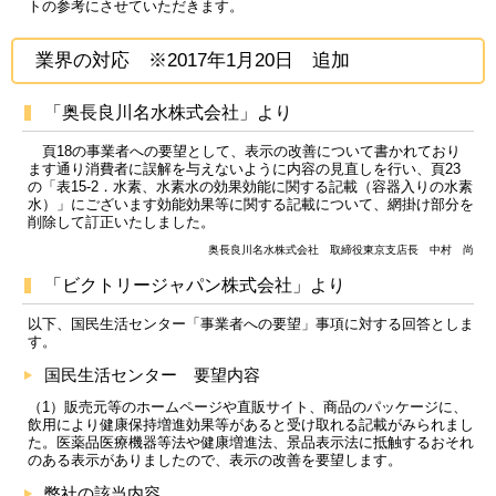
トの参考にさせていただきます。
業界の対応 ※2017年1月20日 追加
「奥長良川名水株式会社」より
頁18の事業者への要望として、表示の改善について書かれており
ます通り消費者に誤解を与えないように内容の見直しを行い、頁23
の「表15-2．水素、水素水の効果効能に関する記載（容器入りの水素
水）」にございます効能効果等に関する記載について、網掛け部分を
削除して訂正いたしました。
奥長良川名水株式会社 取締役東京支店長 中村 尚
「ビクトリージャパン株式会社」より
以下、国民生活センター「事業者への要望」事項に対する回答としま
す。
国民生活センター 要望内容
（1）販売元等のホームページや直販サイト、商品のパッケージに、
飲用により健康保持増進効果等があると受け取れる記載がみられまし
た。医薬品医療機器等法や健康増進法、景品表示法に抵触するおそれ
のある表示がありましたので、表示の改善を要望します。
弊社の該当内容