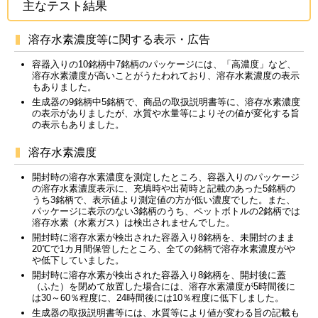
主なテスト結果
溶存水素濃度等に関する表示・広告
容器入りの10銘柄中7銘柄のパッケージには、「高濃度」など、
溶存水素濃度が高いことがうたわれており、溶存水素濃度の表示
もありました。
生成器の9銘柄中5銘柄で、商品の取扱説明書等に、溶存水素濃度
の表示がありましたが、水質や水量等によりその値が変化する旨
の表示もありました。
溶存水素濃度
開封時の溶存水素濃度を測定したところ、容器入りのパッケージ
の溶存水素濃度表示に、充填時や出荷時と記載のあった5銘柄の
うち3銘柄で、表示値より測定値の方が低い濃度でした。また、
パッケージに表示のない3銘柄のうち、ペットボトルの2銘柄では
溶存水素（水素ガス）は検出されませんでした。
開封時に溶存水素が検出された容器入り8銘柄を、未開封のまま
20℃で1カ月間保管したところ、全ての銘柄で溶存水素濃度がや
や低下していました。
開封時に溶存水素が検出された容器入り8銘柄を、開封後に蓋
（ふた）を閉めて放置した場合には、溶存水素濃度が5時間後に
は30～60％程度に、24時間後には10％程度に低下しました。
生成器の取扱説明書等には、水質等により値が変わる旨の記載も