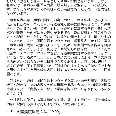
しなくてはなりません。企業として当然の役目と思います。しかし、
報道では「表示への指導＝商品に効果無し」が混在している状態で
す。すなわち水素水は何の意味もない商品であったかのような内容と
なっています。
報道発表の際、効果に関する内容について、報道各社へどのように
伝えられたのか、それとも、報道各社が勝手に効果有無について判断
されたのか疑問が残ります。もし、報道発表に対する内容と各社報道
機関が報道した内容に食い違いがある場合、逆に誤報を不特定多数の
方々へ配信したことになるため、法律的に罰せることは可能になるの
でしょうか。また、国民生活センターでは、報道発表させる際、事前
に報道内容に間違いが無いようにするため、各機関の報道内容を確認
されているのでしょうか。例えば、新聞であれば原稿、テレビであれ
ば台本・テロップ・フリップなど、報道機関に対する事前チェックは
どうなっているのでしょうか。日本語の言い回しにより、本来の意図
する内容が伝わらない事は日常でも多くあります。特に今回19社と
多くの企業に関する報道については細心の注意を払って頂いているか
と思いますが、今回の報道内容に対するチェック体制についてご回答
願います。
知りたい内容は、国民生活センターで発表した内容が確実に各報道
機関へ伝わり、その内容を各報道機関が原稿や台本などの段階で国民
生活センター「商品テスト部」で最終確認（校正）をされているのか
どうかです。
公共電波を使用する事は情報を的確に提供する責任と、得た情報を
的確に配信する責任がありますのでご回答願います。
5．水素濃度測定方法（P.20）