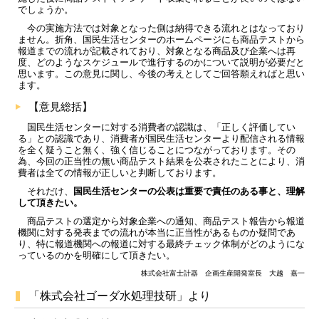
でしょうか。
今の実施方法では対象となった側は納得できる流れとはなっており
ません。折角、国民生活センターのホームページにも商品テストから
報道までの流れが記載されており、対象となる商品及び企業へは再
度、どのようなスケジュールで進行するのかについて説明が必要だと
思います。この意見に関し、今後の考えとしてご回答願えればと思い
ます。
【意見総括】
国民生活センターに対する消費者の認識は、「正しく評価してい
る」との認識であり、消費者が国民生活センターより配信される情報
を全く疑うこと無く、強く信じることにつながっております。その
為、今回の正当性の無い商品テスト結果を公表されたことにより、消
費者は全ての情報が正しいと判断しております。
それだけ、
国民生活センターの公表は重要で責任のある事と、理解
して頂きたい。
商品テストの選定から対象企業への通知、商品テスト報告から報道
機関に対する発表までの流れが本当に正当性があるものか疑問であ
り、特に報道機関への報道に対する最終チェック体制がどのようにな
っているのかを明確にして頂きたい。
株式会社富士計器 企画生産開発室長 大越 嘉一
「株式会社ゴーダ水処理技研」より