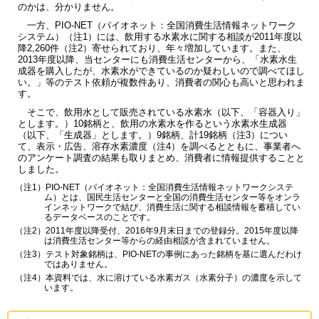
のかは、分かりません。
一方、PIO-NET（パイオネット：全国消費生活情報ネットワーク
システム）（注1）には、飲用する水素水に関する相談が2011年度以
降2,260件（注2）寄せられており、年々増加しています。また、
2013年度以降、当センターにも消費生活センターから、「水素水生
成器を購入したが、水素水ができているのか疑わしいので調べてほし
い。」等のテスト依頼が複数件あり、消費者の関心も高いと思われま
す。
そこで、飲用水として販売されている水素水（以下、「容器入り」
とします。）10銘柄と、飲用の水素水を作るという水素水生成器
（以下、「生成器」とします。）9銘柄、計19銘柄（注3）につい
て、表示・広告、溶存水素濃度（注4）を調べるとともに、事業者へ
のアンケート調査の結果も取りまとめ、消費者に情報提供することと
しました。
（注1）PIO-NET（パイオネット：全国消費生活情報ネットワークシステ
ム）とは、国民生活センターと全国の消費生活センター等をオンラ
インネットワークで結び、消費生活に関する相談情報を蓄積してい
るデータベースのことです。
（注2）2011年度以降受付、2016年9月末日までの登録分。2015年度以降
は消費生活センター等からの経由相談が含まれていません。
（注3）テスト対象銘柄は、PIO-NETの事例にあった銘柄を基に選んだわけ
ではありません。
（注4）本資料では、水に溶けている水素ガス（水素分子）の濃度を示して
います。