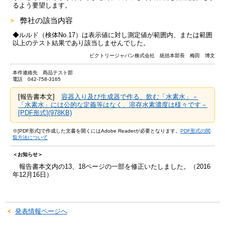
るよう要望します。
弊社の該当内容
◆ルルド（検体No.17）は表示値に対し測定値が範囲内、または範囲
以上のテスト結果であり該当しませんでした。
ビクトリージャパン株式会社 統括本部長 梅田 博文
本件連絡先 商品テスト部
電話 042-758-3165
[報告書本文]
容器入り及び生成器で作る、飲む「水素水」－
「水素水」には公的な定義等はなく、溶存水素濃度は様々です－
[PDF形式](978KB)
※[PDF形式]で作成した文書を開くにはAdobe Readerが必要となります。
PDF形式の閲
覧方法について
＜お知らせ＞
報告書本文内の13、18ページの一部を修正いたしました。（2016
年12月16日）
発表情報ページへ