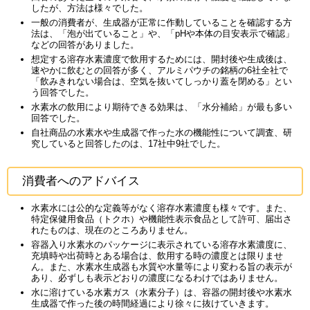
したが、方法は様々でした。
一般の消費者が、生成器が正常に作動していることを確認する方
法は、「泡が出ていること」や、「pHや本体の目安表示で確認」
などの回答がありました。
想定する溶存水素濃度で飲用するためには、開封後や生成後は、
速やかに飲むとの回答が多く、アルミパウチの銘柄の6社全社で
「飲みきれない場合は、空気を抜いてしっかり蓋を閉める」とい
う回答でした。
水素水の飲用により期待できる効果は、「水分補給」が最も多い
回答でした。
自社商品の水素水や生成器で作った水の機能性について調査、研
究していると回答したのは、17社中9社でした。
消費者へのアドバイス
水素水には公的な定義等がなく溶存水素濃度も様々です。また、
特定保健用食品（トクホ）や機能性表示食品として許可、届出さ
れたものは、現在のところありません。
容器入り水素水のパッケージに表示されている溶存水素濃度に、
充填時や出荷時とある場合は、飲用する時の濃度とは限りませ
ん。また、水素水生成器も水質や水量等により変わる旨の表示が
あり、必ずしも表示どおりの濃度になるわけではありません。
水に溶けている水素ガス（水素分子）は、容器の開封後や水素水
生成器で作った後の時間経過により徐々に抜けていきます。