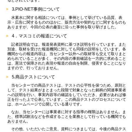
るとされています。
3.PIO-NET事例について
水素水に関する相談については、事例として挙げている品質、表
示・広告に関するもののほかに、販売方法や契約などに関するものも
ありますが、今回の公表の趣旨に沿った事例を取り挙げました。
4．マスコミの報道について
記者説明会では、報道発表資料に基づき説明を行っています。また
別途、取材を受けた報道機関に対しても同様の説明をしています。各
機関からの報道内容は、当センター以外への取材等も交えて取りまと
められていることが多く、その内容の事前確認を一方的に求めること
は、憲法で保障された表現や報道の自由を制限、侵害することになり
ますので、行っておりません。
5.商品テストについて
当センターでの商品テストは、テストの公平性を保つため、原則と
して、テスト結果がまとまった段階で対象となった銘柄の関連事業者
への説明を行い、事実内容等の確認をしていただき、必要があれば修
正を行った上で公表しています。この商品テストのプロセスについて
は、ホームページで公開している通りです。
なお、当センターには事業者に対する指導の権限はありません。ま
た、標準試験法などを作成することを業務として行っている機関でも
ありません。
その他、いただいたご意見、資料につきましては、今後の商品テス