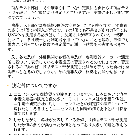
商品テスト部は、その確率されていない定義にも係わらず商品テス
ト部が設定した定義により測定されていますが、実際に正しい測定方
法なのでしょうか。
商品テスト部では各銘柄3個体の測定をしたとの事ですが、消費者
の多くは1個での購入が殆どで、その1個でも不具合があればNGであ
り3個体を測定する必要はなく、測定方法が確立されていない現状に
おいては、各社統一した測定器を用いていないことを鑑み、最低でも
国内に出回っている複数の測定器で計測した結果を公表するべきで
す。
又、各社及び、外部機関が各種条件及び、各測定器メーカーの測定
値に基づいて表示している水素濃度は否定されるのでしょうか。否定
されるのであれば、商品テスト部が測定した結果が異なった会社は虚
偽表示となるのでしょうか。その是非及び、根拠をお聞かせ願いま
す。
測定器についてですが
ユニセンス社の測定器で測定されていますが、日本において溶存
水素測定器の販売台数の多いトラストレックス社や東亜DKK社、
共栄電子研究所社に対しユニセンス社との測定値の差異について
尋ねたところ各社ともユニセンス社と同等の値であるとの回答を
得ております。
しかしながら、各社が公表している数値より商品テスト部が測定
した数値の多くが異なった数値となっており大きな問題と考えら
れます。