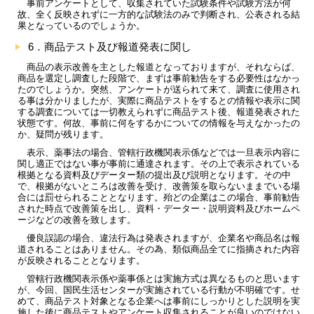
事前アンケートとして、収集されていた試験条件や試験方法が何
故、全く反映されずに一方的な試験法のみで判断され、公表される結
果となっているのでしょうか。
6．商品テスト及び報道発表に関し
商品の表示改善を主とした報道となっておりますが、それならば、
商品を選定し調査した段階で、まずは事前勧告をする必要性はなかっ
たのでしょうか。突然、アンケートが送られて来て、調査に使用され
る事は分かりましたが、実際に商品テストをするとの情報や表示に関
する調査については一切教えられずに商品テスト後、報道発表された
状態です。何故、事前に何をするかについての情報を与えなかったの
か、疑問が残ります。
表示、薬事法の場合、管轄行政機関表示係などでは一旦表示内容に
関し適正ではない事が事前に通達されます。その上で表示されている
根拠となる資料及びデーター類の提出及び説明となります。その中
で、根拠がないところは改善を受け、改善策を取らないままでいる場
合には罰せられることとなります。殆どの企業はこの場合、事前勧告
された時点で改善策を出し、資料・データー・説明資料及びホームペ
ージなどの改善を致します。
優良誤認の場合、違法行為は発表されますが、企業名や商品名は報
道されることはありません。その為、類似商品全てに指摘された内容
が反映されることとなります。
管轄行政機関表示係や薬事係とは実施方式は異なるものと思います
が、今回、国民生活センターが実施されている行動が不明確です。せ
めて、商品テスト対象となる企業へは事前にしっかりとした説明を実
施した後に商品テストやアンケート収集されることが良いのではない