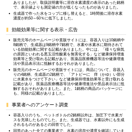
ありましたが、取扱説明書等に溶存水素濃度の表示のあった銘柄
で、表示値よりも測定値の方が低くなったものがありました。
生成器で作った水をコップに移し替えると、1時間後に溶存水素
濃度が約50～60％に低下しました。
効能効果等に関する表示・広告
販売元等のホームページや直販サイトには、容器入りは10銘柄中
8銘柄で、生成器は9銘柄中7銘柄で、水素や水素水に期待されて
いる効能効果に関する記載がありました。中には、「様々な病気
の原因といわれる悪玉活性酸素を無害化する」など健康保持増進
効果等と受け取れる記載があり、医薬品医療機器等法や健康増進
法や景品表示法に抵触するおそれがありました。
販売元のホームページや直販サイトには、商品について、容器入
りの4銘柄、生成器の2銘柄で、「アトピーに 痒（かゆ）い部分
に水素水をつけて下さい」など健康保持増進効果等と受け取れる
記載があり、医薬品医療機器等法や健康増進法や景品表示法に抵
触するおそれがありました。また、1銘柄の商品のパッケージに
も、同様の記載がありました。
事業者へのアンケート調査
容器入りのうち、ペットボトルの2銘柄以外は、加圧下で水素ガ
スを充填したものでした。また、生成器では、水素以外にも生成
されるものがあるとの回答でした。
回答のあった全ての事業者で、水素の溶存や濃度を確認していま