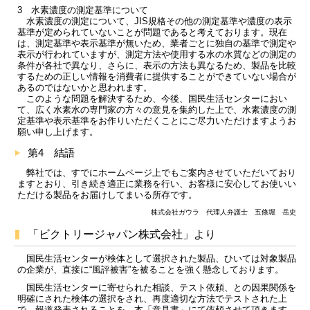
3 水素濃度の測定基準について
水素濃度の測定について、JIS規格その他の測定基準や濃度の表示
基準が定められていないことが問題であると考えております。現在
は、測定基準や表示基準が無いため、業者ごとに独自の基準で測定や
表示が行われていますが、測定方法や使用する水の水質などの測定の
条件が各社で異なり、さらに、表示の方法も異なるため、製品を比較
するための正しい情報を消費者に提供することができていない場合が
あるのではないかと思われます。
このような問題を解決するため、今後、国民生活センターにおい
て、広く水素水の専門家の方々の意見を集約した上で、水素濃度の測
定基準や表示基準をお作りいただくことにご尽力いただけますようお
願い申し上げます。
第4 結語
弊社では、すでにホームページ上でもご案内させていただいており
ますとおり、引き続き適正に業務を行い、お客様に安心してお使いい
ただける製品をお届けしてまいる所存です。
株式会社ガウラ 代理人弁護士 五條堀 岳史
「ビクトリージャパン株式会社」より
国民生活センターが検体として選択された製品、ひいては対象製品
の企業が、直接に“風評被害”を被ることを強く懸念しております。
国民生活センターに寄せられた相談、テスト依頼、との因果関係を
明確にされた検体の選択をされ、再度適切な方法でテストされた上
で、報道発表されることを、本「意見書」にて依頼させて頂きます。