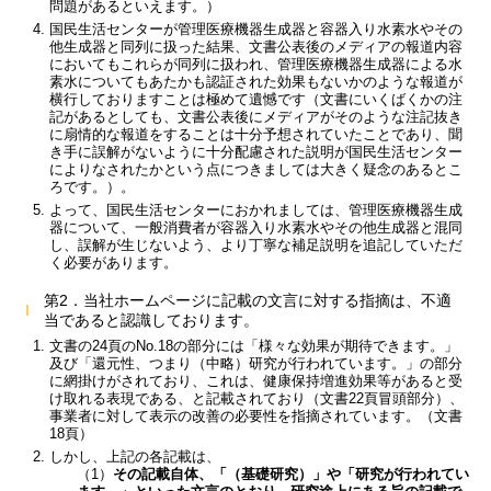
問題があるといえます。）
国民生活センターが管理医療機器生成器と容器入り水素水やその
他生成器と同列に扱った結果、文書公表後のメディアの報道内容
においてもこれらが同列に扱われ、管理医療機器生成器による水
素水についてもあたかも認証された効果もないかのような報道が
横行しておりますことは極めて遺憾です（文書にいくばくかの注
記があるとしても、文書公表後にメディアがそのような注記抜き
に扇情的な報道をすることは十分予想されていたことであり、聞
き手に誤解がないように十分配慮された説明が国民生活センター
によりなされたかという点につきましては大きく疑念のあるとこ
ろです。）。
よって、国民生活センターにおかれましては、管理医療機器生成
器について、一般消費者が容器入り水素水やその他生成器と混同
し、誤解が生じないよう、より丁寧な補足説明を追記していただ
く必要があります。
第2．当社ホームページに記載の文言に対する指摘は、不適
当であると認識しております。
文書の24頁のNo.18の部分には「様々な効果が期待できます。」
及び「還元性、つまり（中略）研究が行われています。」の部分
に網掛けがされており、これは、健康保持増進効果等があると受
け取れる表現である、と記載されており（文書22頁冒頭部分）、
事業者に対して表示の改善の必要性を指摘されています。（文書
18頁）
しかし、上記の各記載は、
（1）
その記載自体、「（基礎研究）」や「研究が行われてい