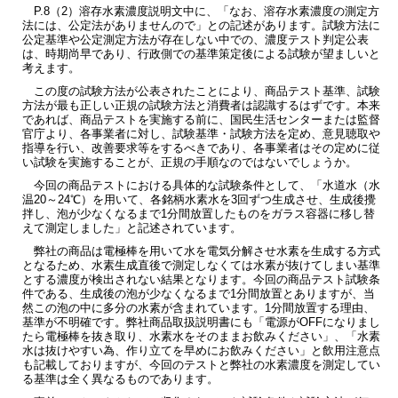
P.8（2）溶存水素濃度説明文中に、「なお、溶存水素濃度の測定方
法には、公定法がありませんので」との記述があります。試験方法に
公定基準や公定測定方法が存在しない中での、濃度テスト判定公表
は、時期尚早であり、行政側での基準策定後による試験が望ましいと
考えます。
この度の試験方法が公表されたことにより、商品テスト基準、試験
方法が最も正しい正規の試験方法と消費者は認識するはずです。本来
であれば、商品テストを実施する前に、国民生活センターまたは監督
官庁より、各事業者に対し、試験基準・試験方法を定め、意見聴取や
指導を行い、改善要求等をするべきであり、各事業者はその定めに従
い試験を実施することが、正規の手順なのではないでしょうか。
今回の商品テストにおける具体的な試験条件として、「水道水（水
温20～24℃）を用いて、各銘柄水素水を3回ずつ生成させ、生成後攪
拌し、泡が少なくなるまで1分間放置したものをガラス容器に移し替
えて測定しました」と記述されています。
弊社の商品は電極棒を用いて水を電気分解させ水素を生成する方式
となるため、水素生成直後で測定しなくては水素が抜けてしまい基準
とする濃度が検出されない結果となります。今回の商品テスト試験条
件である、生成後の泡が少なくなるまで1分間放置とありますが、当
然この泡の中に多分の水素が含まれています。1分間放置する理由、
基準が不明確です。弊社商品取扱説明書にも「電源がOFFになりまし
たら電極棒を抜き取り、水素水をそのままお飲みください」、「水素
水は抜けやすい為、作り立てを早めにお飲みください」と飲用注意点
も記載しておりますが、今回のテストと弊社の水素濃度を測定してい
る基準は全く異なるものであります。