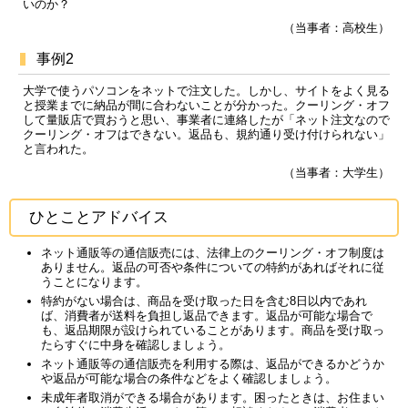
いのか？
（当事者：高校生）
事例2
大学で使うパソコンをネットで注文した。しかし、サイトをよく見る
と授業までに納品が間に合わないことが分かった。クーリング・オフ
して量販店で買おうと思い、事業者に連絡したが「ネット注文なので
クーリング・オフはできない。返品も、規約通り受け付けられない」
と言われた。
（当事者：大学生）
ひとことアドバイス
ネット通販等の通信販売には、法律上のクーリング・オフ制度は
ありません。返品の可否や条件についての特約があればそれに従
うことになります。
特約がない場合は、商品を受け取った日を含む8日以内であれ
ば、消費者が送料を負担し返品できます。返品が可能な場合で
も、返品期限が設けられていることがあります。商品を受け取っ
たらすぐに中身を確認しましょう。
ネット通販等の通信販売を利用する際は、返品ができるかどうか
や返品が可能な場合の条件などをよく確認しましょう。
未成年者取消ができる場合があります。困ったときは、お住まい