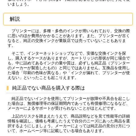
いましょう。
解説
プリンターには、多種・多色のインクが用いられており、交換の際
に思いのほか費用がかかることがあります。また、プリンターが古く
なると、純正の交換インクが量販店では売っていないこともありま
す。
そこで、インターネットショップなどで、安価な交換インクを探
し、購入するケースがありますが、カートリッジの形状が同じ場合で
も、中に詰めてあるインクの量や質は、必ずしも純正品（プリンター
のメーカーが製造したもの）と同じではありません。互換品を使用し
た場合「印刷の色味が異なる」や「インクが漏れて、プリンターが使
えない」といったことも起こりえます。
純正品でない商品を購入する際は
純正品でないインクを使用してプリンターが故障や不具合を起こし
た場合は、無償修理等の保証期間内であっても有償修理になるなど、
メーカーによるサポートが受けられないことがほとんどです。
上記のリスクを踏まえたうえで、商品説明などを見て性能等の詳細
情報を確認し、価格も考慮したうえで自分のニーズにあった商品を選
択するようにしましょう。メーカーによっては純正品の見分け方につ
いて、ホームページ等に記載している場合もあります。