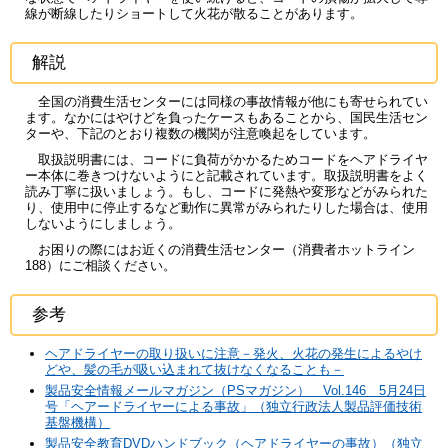
線が断線したりショートして火花が散ることがあります。
解説
全国の消費生活センターには同様の事故情報が他にも寄せられてい
ます。なかにはやけどを負ったケースもあることから、国民生活セン
ターや、下記のとおり複数の機関が注意喚起をしています。
取扱説明書には、コードに負荷がかかるためコードをヘアドライヤ
ー本体に巻きつけないようにと記載されています。取扱説明書をよく
読み丁寧に扱いましょう。もし、コードに発熱や変形などがみられた
り、使用中に停止するなど動作に異常がみられたりした場合は、使用
しないようにしましょう。
お困りの際にはお近くの消費生活センター（消費者ホットライン
188）にご相談ください。
参考
ヘアドライヤーの取り扱いに注意－発火、火花の発生によるやけ
どや、髪の毛が吸い込まれて抜けなくなることも－
製品安全情報メールマガジン（PSマガジン） Vol.146 5月24日
号「ヘアードライヤーによる事故」（独立行政法人製品評価技術
基盤機構）
製品安全教育DVDハンドブック（ヘアドライヤーの事故）（独立