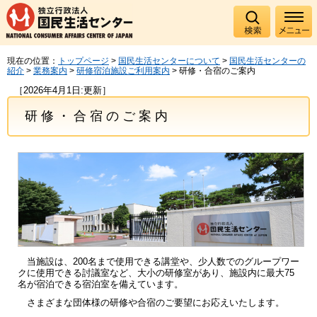
現在の位置：
トップページ
>
国民生活センターについて
>
国民生活センターの
紹介
>
業務案内
>
研修宿泊施設ご利用案内
> 研修・合宿のご案内
［2026年4月1日:更新］
研修・合宿のご案内
当施設は、200名まで使用できる講堂や、少人数でのグループワー
クに使用できる討議室など、大小の研修室があり、施設内に最大75
名が宿泊できる宿泊室を備えています。
さまざまな団体様の研修や合宿のご要望にお応えいたします。