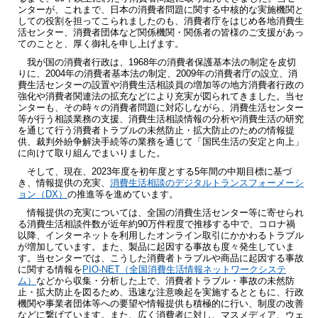
ンターが、これまで、日本の消費者問題に関する中核的な実施機関と
しての役割を担ってこられましたのも、消費者庁をはじめ各地消費生
活センター、消費者団体など関係機関・関係者の皆様のご支援があっ
てのことと、厚く御礼を申し上げます。
我が国の消費者行政は、1968年の消費者保護基本法の制定を皮切
りに、2004年の消費者基本法の制定、2009年の消費者庁の設立、消
費生活センターの設置や消費生活相談員の増加等の地方消費者行政の
強化や消費者関連法の拡充などにより充実が図られてきました。当セ
ンターも、その時々の消費者問題に対応しながら、消費生活センター
等が行う相談業務の支援、消費生活相談情報の分析や消費生活の研究
を通じて行う消費者トラブルの未然防止・拡大防止のための情報提
供、裁判外紛争解決手続等の業務を通じて「国民生活の安定と向上」
に向けて取り組んでまいりました。
そして、現在、2023年度を初年度とする5年間の中期目標に基づ
き、情報提供の充実、
消費生活相談のデジタルトランスフォーメーシ
ョン（DX）
の推進等を進めています。
情報提供の充実については、全国の消費生活センター等に寄せられ
る消費生活相談件数が近年約90万件程度で推移する中で、コロナ禍
以降、インターネットを利用したオンライン取引にかかわるトラブル
が増加しています。また、製品に起因する事故も度々発生していま
す。当センターでは、こうした消費者トラブルや商品に起因する事故
に関する情報を
PIO-NET（全国消費生活情報ネットワークシステ
ム）
などから収集・分析した上で、消費者トラブル・事故の未然防
止・拡大防止を図るため、迅速な注意喚起を実施するとともに、行政
機関や事業者団体等への要望や情報提供も積極的に行い、制度の改善
などに繋げています。また、広く消費者に対し、マスメディア、ウェ