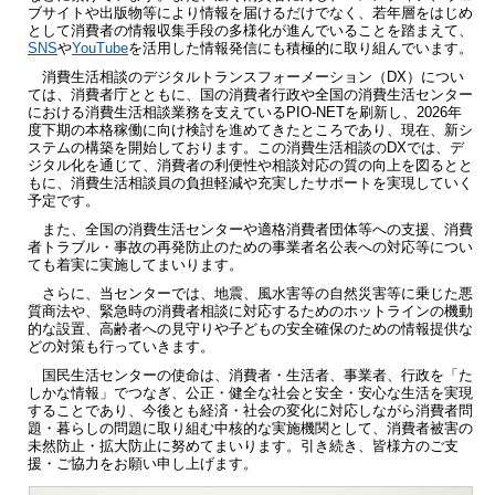
ブサイトや出版物等により情報を届けるだけでなく、若年層をはじめ
として消費者の情報収集手段の多様化が進んでいることを踏まえて、
SNS
や
YouTube
を活用した情報発信にも積極的に取り組んでいます。
消費生活相談のデジタルトランスフォーメーション（DX）につい
ては、消費者庁とともに、国の消費者行政や全国の消費生活センター
における消費生活相談業務を支えているPIO-NETを刷新し、2026年
度下期の本格稼働に向け検討を進めてきたところであり、現在、新シ
ステムの構築を開始しております。この消費生活相談のDXでは、デ
ジタル化を通じて、消費者の利便性や相談対応の質の向上を図るとと
もに、消費生活相談員の負担軽減や充実したサポートを実現していく
予定です。
また、全国の消費生活センターや適格消費者団体等への支援、消費
者トラブル・事故の再発防止のための事業者名公表への対応等につい
ても着実に実施してまいります。
さらに、当センターでは、地震、風水害等の自然災害等に乗じた悪
質商法や、緊急時の消費者相談に対応するためのホットラインの機動
的な設置、高齢者への見守りや子どもの安全確保のための情報提供な
どの対策も行っていきます。
国民生活センターの使命は、消費者・生活者、事業者、行政を「た
しかな情報」でつなぎ、公正・健全な社会と安全・安心な生活を実現
することであり、今後とも経済・社会の変化に対応しながら消費者問
題・暮らしの問題に取り組む中核的な実施機関として、消費者被害の
未然防止・拡大防止に努めてまいります。引き続き、皆様方のご支
援・ご協力をお願い申し上げます。