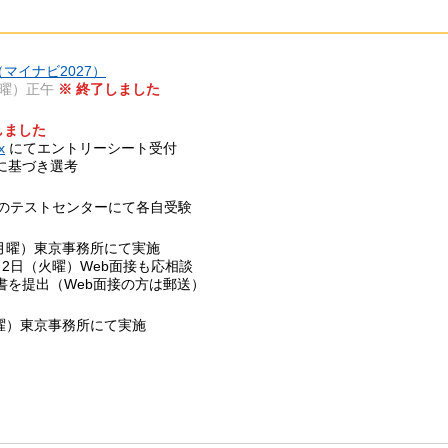
マイナビ2027）
金曜）正午
※ 終了しました
しました
x
にてエントリーシート受付
に基づき選考
地のテストセンターにて各自受験
（月曜）東京事務所にて実施
2日（火曜）Web面接も応相談
書を提出（Web面接の方は郵送）
木曜）東京事務所にて実施