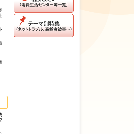
実
社
外
積
題
費
資
を