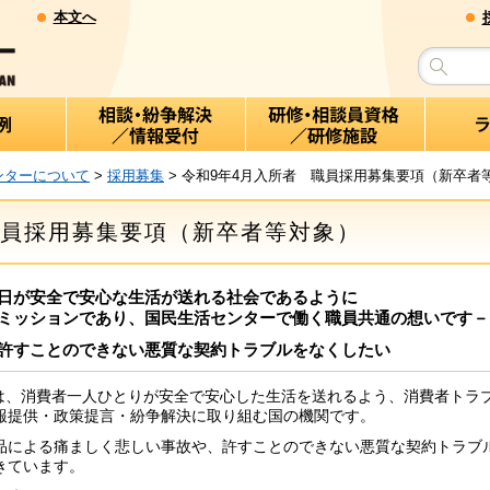
本文へ
ンターについて
>
採用募集
> 令和9年4月入所者 職員採用募集要項（新卒者
職員採用募集要項（新卒者等対象）
日が安全で安心な生活が送れる社会であるように
ミッションであり、国民生活センターで働く職員共通の想いです－
許すことのできない悪質な契約トラブルをなくしたい
は、消費者一人ひとりが安全で安心した生活を送れるよう、消費者トラ
報提供・政策提言・紛争解決に取り組む国の機関です。
による痛ましく悲しい事故や、許すことのできない悪質な契約トラブ
きています。