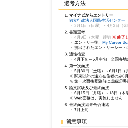
選考方法
マイナビからエントリー
独立行政法人国民生活センター（
・ 3月1日（日曜）～4月3日（
書類選考
・ 4月9日（木曜）締切
※ 終了
・ エントリー後、
My Career Bo
・ 提出されたエントリーシート
適性検査
・ 4月下旬～5月中旬 全国各
第一次面接
・ 5月30日（土曜）～6月1日
※ 関東以外の遠方在住者のみ6月
※ 第一次面接受験前に成績証明
論文試験及び最終面接
・ 6月15日（月曜）～18日（
※ Web面接は、実施しません
最終面接結果合否連絡
・ 7月上旬
留意事項