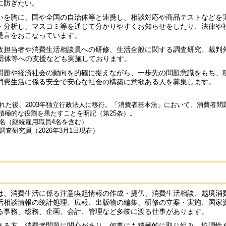
に防ぎたい。
を胸に、国や全国の自治体等と連携し、相談対応や商品テストなどを
・分析し、マスコミ等を通じて分かりやすくお知らせをしたり、法律や
提言をおこなっています。
担当者や消費生活相談員への研修、生活全般に関する調査研究、裁判
者団体等への支援なども実施しております。
題や経済社会の動向を的確に捉えながら、一歩先の問題意識をもち、
消費生活に係る安全で安心な社会の構築に意欲ある人を募集します。
立された後、2003年独立行政法人に移行。「消費者基本法」において、消費者問
積極的な役割を果たすことを明記（第25条）。
2名（継続雇用職員4名を含む）
調査研究員（2026年3月1日現在）
、消費生活に係る注意喚起情報の作成・提供、消費生活相談、越境消
活相談情報の統計処理、広報、出版物の編集、研修の立案・実施、国家
る事務、総務、企画、会計、管理など多岐に渡る仕事があります。
る方。消費者問題に関心があり、何事にも積極的に取り組み、協調性