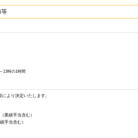
与等
～13時の1時間
程により決定いたします。
5円（業績手当含む）
業績手当含む）