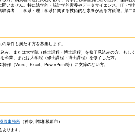
に問いません。特に法学的・統計学的素養やデータサイエンス、IT・情
格取得者、工学系・理工学系に関する技術的な素養がある方歓迎。第二
れの条件も満たす方を募集します。
業見込み、または大学院（修士課程・博士課程）を修了見込みの方。もし
大学を卒業、または大学院（修士課程・博士課程）を修了した方。
（Word、Excel、PowerPoint等）に支障のない方。
模原事務所
（神奈川県相模原市）
もあります。