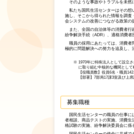
そのような事故やトラブルを未然
私たち国民生活センターはその想い
施し、そこから得られた情報を調査
会システムの改善につながる政策の
また、全国の自治体等の消費者行政
紛争解決手続（ADR）、適格消費
職員の採用にあたっては、消費者問
極的に問題解決への努力を追及し、
※ 1970年に特殊法人として設
に取り組む中核的な機関として
【役職員数】役員6名・職員14
【部署】7部局17課3室及び上席
募集職種
国民生活センターの職員の仕事には
者相談、商品テストの実施、消費生
格試験の実施、紛争解決委員会に係
国民生活センターの使命に共感でき