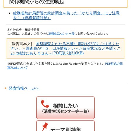
関係機関からの注意喚起
総務省統計局所管の統計調査を装った「かたり調査」にご注意
を！（総務省統計局）
本件連絡先 相談情報部
ご相談は、お住まいの自治体の
消費生活センター等
にお問い合わせください。
[報告書本文]
国勢調査をかたる不審な電話や訪問にご注意くだ
さい！－調査員が年収、口座情報といった資産状況などを聞くこ
とは絶対にありません－[PDF形式](316KB)
※[PDF形式]で作成した文書を開くにはAdobe Readerが必要となります。
PDF形式の閲
覧方法について
発表情報ページへ