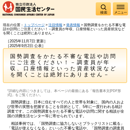
現在の位置：
トップページ
>
注目情報
>
発表情報
> 国勢調査をかたる不審な電
話や訪問にご注意ください！－調査員が年収、口座情報といった資産状況など
を聞くことは絶対にありません－
［2025年11月7日:更新］
［2025年9月2日:公表］
国勢調査をかたる不審な電話や訪問
にご注意ください！－調査員が年
収、口座情報といった資産状況など
を聞くことは絶対にありません－
*詳細な内容につきましては、本ページの最後にある「報告書本文[PDF形
式]」をご覧ください。
国勢調査は、日本に住むすべての人と世帯を対象に、国内の人およ
び世帯の実態を把握することを目的として、5年に一度行われる統計
調査です。この国勢調査をかたる不審な電話や訪問に関する相談が全
国の消費生活センター等に寄せられています。
相談事例では、「国勢調査に協力しないとブラックリストに載る」
「電話が使えなくなる」といった不審な電話や、「国勢調査の調査員