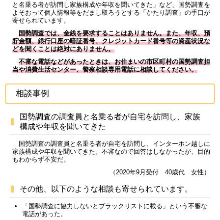
と名乗る者が訪問し家族構成や年収を聞いてきた」など、国勢調査を
よそおって個人情報等をだまし取ろうとする「かたり調査」の手口が
寄せられています。
国勢調査では、金銭を要求することはありません。また、年収、預
貯金額、銀行口座の暗証番号、クレジットカード番号等の資産状況な
どを聞くことは絶対にありません。
不審な電話などがあったときは、お住まいの市区町村の国勢調査担
当や消費生活センター、警察相談専用電話に相談してください。
相談事例
国勢調査の調査員と名乗る者が自宅を訪問し、家族
構成や年収を聞いてきた
国勢調査の調査員と名乗る者が自宅を訪問し、インターホン越しに
家族構成や年収を聞いてきた。不審なので回答はしなかったが、目的
もわからず不安だ。
（2020年9月受付 40歳代 女性）
その他、以下のような相談も寄せられています。
「国勢調査に協力しないとブラックリストに載る」という不審な
電話があった。