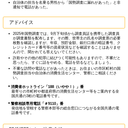
自治体の担当を名乗る男性から「国勢調査に漏れがあった」と非
通知で電話があった。
アドバイス
2025年国勢調査では、9月下旬頃から調査員証を携帯した調査員
が調査書類を配布します。その際、世帯主の氏名や調査票の必要
枚数を確認しますが、年収、預貯金額、銀行口座の暗証番号、ク
レジットカード番号等の資産状況などを確認することはありませ
んので、聞かれても答えないでください。
詐欺やその他の犯罪に結びつく可能性もありますので、不審だと
思ったら、すぐに話をやめる、電話を切るなどしましょう。
不審な訪問や電話などがあったときは、お住まいの市区町村の国
勢調査担当や自治体の消費生活センター、警察にご相談くださ
い。
＊消費者ホットライン「188（いやや！）」番
最寄りの市町村や都道府県の消費生活センター等をご案内する全
国共通の3桁の電話番号です。
＊警察相談専用電話「＃9110」番
発信地を管轄する警察本部等の総合窓口につながる全国共通の電
話番号です。