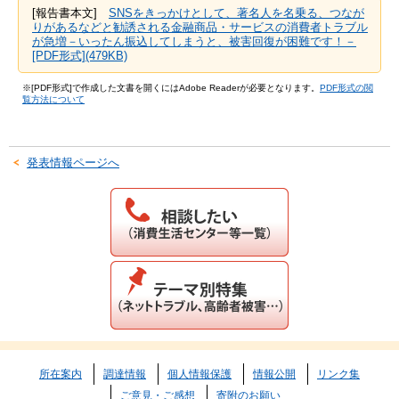
[報告書本文]
SNSをきっかけとして、著名人を名乗る、つなが
りがあるなどと勧誘される金融商品・サービスの消費者トラブル
が急増－いったん振込してしまうと、被害回復が困難です！－
[PDF形式](479KB)
※[PDF形式]で作成した文書を開くにはAdobe Readerが必要となります。
PDF形式の閲
覧方法について
発表情報ページへ
所在案内
調達情報
個人情報保護
情報公開
リンク集
ご意見・ご感想
寄附のお願い