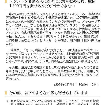
スタントを名乗る人に次々に投資を勧められ、総額
1,500万円を振り込んだが出金できない
母から相続した資産で投資をしようと考えていたところ、有名経済
評論家が主催する投資相談のSNS広告が表示され、100万円が1億円
になったとの体験談が掲載されていたので興味を持ち、メッセージア
プリへ登録した。すると有名経済評論家のアシスタントを名乗る人か
らメッセージが届き、海外株が短期で値上がりすると投資話を持ちか
けられた。有名経済評論家が言うことなら信用できると思い100万円
を振り込んだ。すると後日「100万円では利益が少ない。追加で100
万円を振り込むように」とメッセージが届き、別の銀行口座へ振り込
んだ。
1週間後、「もっと利益が高い投資がある。経済評論家の先生へメ
ッセージを送ってください」と連絡があり、別の銀行口座へ750万円
と50万円を振り込んだ。さらにその2週間後、短期投資の話を持ち掛
けられて250万円を2回、計500万円を新たな指定口座へ振り込んだ。
その後、運用状況で確認すると6,000万円の利益があったので資金
を引き出したいと申し出たところ、出金手数料900万円と、運用して
いる海外の株式市場に税金1,300万円を支払わないと出金できないと
言われた。
（2024年1月受付 60歳代 女性）
その他、以下のような相談も寄せられています
有名投資家がノウハウを発信すると謳っていたが、その有名投資
家は関与しないものだったうえ、投資額を勝手に決められて違約