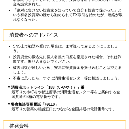
金も請求された。
「絶対に負けない投資家を知っていて自分も投資で儲かった」と
いう有名投資家の姪から勧められてFX取引を始めたが、連絡が取
れなくなった。
消費者へのアドバイス
SNS上で勧誘を受けた場合は、まず疑ってみるようにしましょ
う。
投資資金の振込先に個人名義の口座を指定された場合、それは詐
欺です。振り込まないでください。
被害回復が難しいため、安易に投資資金を振り込むことは控えま
しょう。
不審に思ったら、すぐに消費生活センター等に相談しましょう。
＊消費者ホットライン「188（いやや！）」番
最寄りの市町村や都道府県の消費生活センター等をご案内する全
国共通の3桁の電話番号です。
＊警察相談専用電話「#9110」
最寄りの警察の相談窓口につながる全国共通の電話番号です。
啓発資料