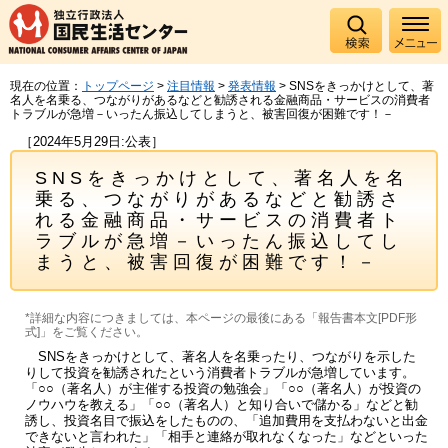
現在の位置：
トップページ
>
注目情報
>
発表情報
> SNSをきっかけとして、著
名人を名乗る、つながりがあるなどと勧誘される金融商品・サービスの消費者
トラブルが急増－いったん振込してしまうと、被害回復が困難です！－
［2024年5月29日:公表］
SNSをきっかけとして、著名人を名
乗る、つながりがあるなどと勧誘さ
れる金融商品・サービスの消費者ト
ラブルが急増－いったん振込してし
まうと、被害回復が困難です！－
*詳細な内容につきましては、本ページの最後にある「報告書本文[PDF形
式]」をご覧ください。
SNSをきっかけとして、著名人を名乗ったり、つながりを示した
りして投資を勧誘されたという消費者トラブルが急増しています。
「○○（著名人）が主催する投資の勉強会」「○○（著名人）が投資の
ノウハウを教える」「○○（著名人）と知り合いで儲かる」などと勧
誘し、投資名目で振込をしたものの、「追加費用を支払わないと出金
できないと言われた」「相手と連絡が取れなくなった」などといった