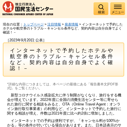
現在の位置：
トップページ
>
注目情報
>
発表情報
> インターネットで予約した
ホテルや航空券のトラブル－キャンセル条件など、契約内容は自分自身でよく
確認！－
［2023年9月20日:公表］
インターネットで予約したホテルや
航空券のトラブル－キャンセル条件
など、契約内容は自分自身でよく確
認！－
*詳細な内容につきましては、本ページの最後にある「報告書本文[PDF形
式]」をご覧ください。
新型コロナウイルス感染拡大に伴う制限がなくなり、旅行をする機
会が増えています。2022年度に全国の消費生活センター等に寄せら
れた旅行に関する相談をみると、OTA（Online Travel Agent：オンラ
イン旅行取引事業者）の利用など、インターネットで予約した旅行に
関する相談が増え、件数は2021年度に比べ約2倍に増加しました。
インターネットでの予約は便利ですが、「キャンセル料が100%か
かる」等の条件が付いている場合があります。また、日本語表示のサ