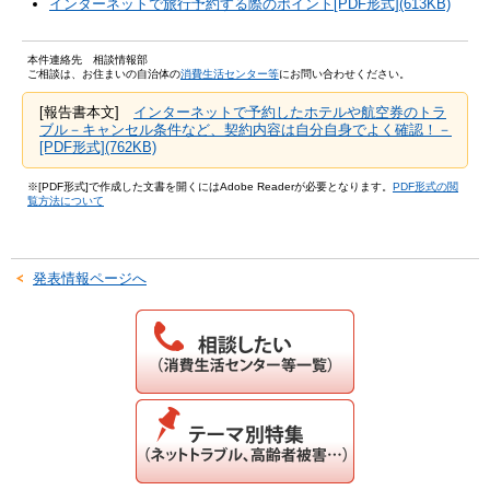
インターネットで旅行予約する際のポイント[PDF形式](613KB)
本件連絡先 相談情報部
ご相談は、お住まいの自治体の
消費生活センター等
にお問い合わせください。
[報告書本文]
インターネットで予約したホテルや航空券のトラ
ブル－キャンセル条件など、契約内容は自分自身でよく確認！－
[PDF形式](762KB)
※[PDF形式]で作成した文書を開くにはAdobe Readerが必要となります。
PDF形式の閲
覧方法について
発表情報ページへ