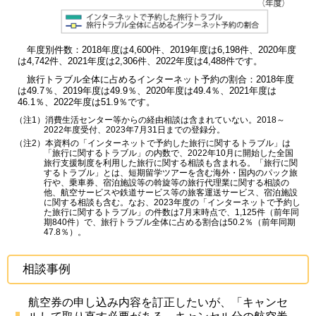
年度別件数：2018年度は4,600件、2019年度は6,198件、2020年度
は4,742件、2021年度は2,306件、2022年度は4,488件です。
旅行トラブル全体に占めるインターネット予約の割合：2018年度
は49.7％、2019年度は49.9％、2020年度は49.4％、2021年度は
46.1％、2022年度は51.9％です。
（注1）消費生活センター等からの経由相談は含まれていない。2018～
2022年度受付、2023年7月31日までの登録分。
（注2）本資料の「インターネットで予約した旅行に関するトラブル」は
「旅行に関するトラブル」の内数で、2022年10月に開始した全国
旅行支援制度を利用した旅行に関する相談も含まれる。「旅行に関
するトラブル」とは、短期留学ツアーを含む海外・国内のパック旅
行や、乗車券、宿泊施設等の斡旋等の旅行代理業に関する相談の
他、航空サービスや鉄道サービス等の旅客運送サービス、宿泊施設
に関する相談も含む。なお、2023年度の「インターネットで予約し
た旅行に関するトラブル」の件数は7月末時点で、1,125件（前年同
期840件）で、旅行トラブル全体に占める割合は50.2％（前年同期
47.8％）。
相談事例
航空券の申し込み内容を訂正したいが、「キャンセ