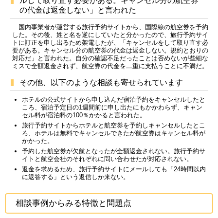
ルして取り直す必要がある。キャンセル分の航空券
の代金は返金しない」と言われた
国内事業者が運営する旅行予約サイトから、国際線の航空券を予約
した。その後、姓と名を逆にしていたと分かったので、旅行予約サイ
トに訂正を申し出るため架電したが、「キャンセルをして取り直す必
要がある。キャンセル分の航空券の代金は返金しない。規約とおりの
対応だ」と言われた。自分の確認不足だったことは否めないが些細な
ミスで全額返金されず、航空券の代金を二重に支払うことに不満だ。
その他、以下のような相談も寄せられています
ホテルの公式サイトから申し込んだ宿泊予約をキャンセルしたと
ころ、宿泊予定日の1週間前に申し出たにもかかわらず、キャン
セル料が宿泊料の100％かかると言われた。
旅行予約サイトからホテルと航空券を予約しキャンセルしたとこ
ろ、ホテルは無料でキャンセルできたが航空券はキャンセル料が
かかった。
予約した航空券が欠航となったが全額返金されない。旅行予約サ
イトと航空会社のそれぞれに問い合わせたが対応されない。
返金を求めるため、旅行予約サイトにメールしても「24時間以内
に返答する」という返信しか来ない。
相談事例からみる特徴と問題点