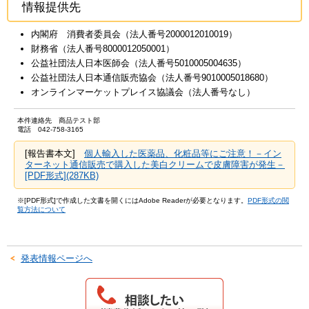
情報提供先
内閣府 消費者委員会（法人番号2000012010019）
財務省（法人番号8000012050001）
公益社団法人日本医師会（法人番号5010005004635）
公益社団法人日本通信販売協会（法人番号9010005018680）
オンラインマーケットプレイス協議会（法人番号なし）
本件連絡先 商品テスト部
電話 042-758-3165
[報告書本文]
個人輸入した医薬品、化粧品等にご注意！－イン
ターネット通信販売で購入した美白クリームで皮膚障害が発生－
[PDF形式](287KB)
※[PDF形式]で作成した文書を開くにはAdobe Readerが必要となります。
PDF形式の閲
覧方法について
発表情報ページへ