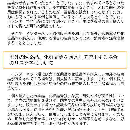
品成分が含まれていたとのことでした。また、含まれているとされた
医薬品成分は作用が強く、基本的に軟膏（なんこう）として顔への使
用は禁忌とされているものだが、当該品を販売しているサイトには、
顔にも使っている事例を宣伝しているところもあるとのことでした。
当センターで当該品について調べたところ、主に医薬品の個人輸入サ
イトで購入が可能な商品でした。
そこで、インターネット通信販売等を利用して海外から医薬品や化
粧品等を購入し、使用する場合の注意点をまとめ、消費者へ注意喚起
することとしました。
海外の医薬品、化粧品等を購入して使用する場合
のリスク等について
インターネット通信販売で医薬品や化粧品等を購入し、海外から商
品が直送されてくる場合は、個人輸入に該当します。また、個人輸入
代行業者を利用した場合や海外の旅行先で購入して持ち帰る場合も同
様です。
個人輸入した医薬品、化粧品等は、品質、有効性及び安全性につい
て、国内の法的規制を受けず、国内での基準から外れるものもありま
す。また、販売サイト等での記載や商品の表示や説明が日本語ではな
い場合もあり、使用方法や注意表示等の内容を正しく十分に理解でき
ないまま、購入したり、使用してしまうことも考えられます。そのた
め、期待した効果が得られないばかりか、体調不良を起こすなど、思
わぬ健康被害を受けてしまう危険性があります。