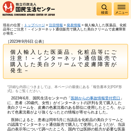
現在の位置：
トップページ
>
注目情報
>
発表情報
> 個人輸入した医薬品、化粧
品等にご注意！－インターネット通信販売で購入した美白クリームで皮膚障害
が発生－
［2023年9月6日:公表］
個人輸入した医薬品、化粧品等にご
注意！－インターネット通信販売で
購入した美白クリームで皮膚障害が
発生－
*詳細な内容につきましては、本ページの最後にある「報告書本文[PDF形
式]」をご覧ください。
2023年6月、国民生活センターの「
医師からの事故情報受付窓口
」
に、患者（20歳代、女性）がインターネットの評判を見て購入した
美白クリームを、皮膚の色素沈着のある部位に使用したところ、かぶ
れて色素沈着がより強くなったとの情報が寄せられました。
医師によると、患者は同年5月に当該品を化粧品の美白クリームと
の認識でインターネット通信販売で購入して使用したようだが、当該
品の表示等について調べたところ、国内では医師の処方が必要な医薬