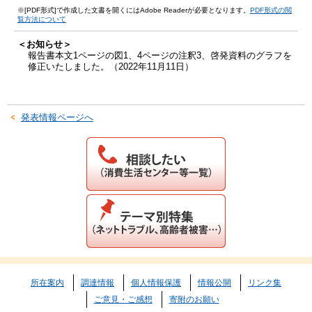
※[PDF形式]で作成した文書を開くにはAdobe Readerが必要となります。
PDF形式の閲
覧方法について
＜お知らせ＞
報告書本文1ページの図1、4ページの注釈3、啓発資料のグラフを
修正いたしました。（2022年11月11日）
発表情報ページへ
所在案内
調達情報
個人情報保護
情報公開
リンク集
ご意見・ご感想
寄附のお願い