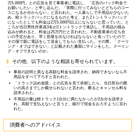
万5,000円」との広告を見て事業者に電話し、「広告のパック料金で
お願いしたい」と申し込んだ。「実際に行ってみないとどちらのコー
スになるか分からない」と言われた。一人暮らしで不用品が少ないた
め、軽トラックパックになるものと考え、また2トントラックパック
になったとしても料金は2万5,000円以上にならないと思っていた。と
ころが当日男性作業員3名が2トントラックで来訪し、不用品の積み
込みが終わると、料金は25万円だと言われた。不動産業者の立ち合
いの予定があり、早く部屋を出なければならないと焦っていたので、
その場で親に電話をして送金してもらい支払った。その際、「クーリ
ング・オフはできない」と記載された書面にサインをした。クーリン
グ・オフできないのか。
その他、以下のような相談も寄せられています。
事前の説明と異なる高額な料金を請求され、納得できないなら不
用品をすべて下ろすと言われた。
「トラック詰め放題」との広告を見て依頼したら、当日荷台の囲
いの高さまでしか載せられないと言われ、断るとキャンセル料を
請求された。
不用品の量は軽トラック1台分に満たなかったが2台分を請求さ
れ、高額で支払えないと言うと、銀行で現金をおろすように言わ
れた。
消費者へのアドバイス