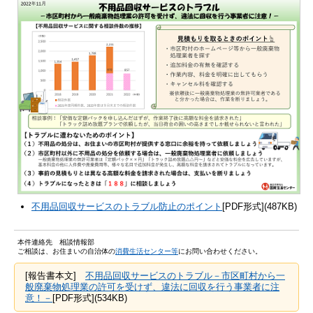
不用品回収サービスのトラブル防止のポイント
[PDF形式](487KB)
本件連絡先 相談情報部
ご相談は、お住まいの自治体の
消費生活センター等
にお問い合わせください。
[報告書本文]
不用品回収サービスのトラブル－市区町村から一
般廃棄物処理業の許可を受けず、違法に回収を行う事業者に注
意！－
[PDF形式](534KB)