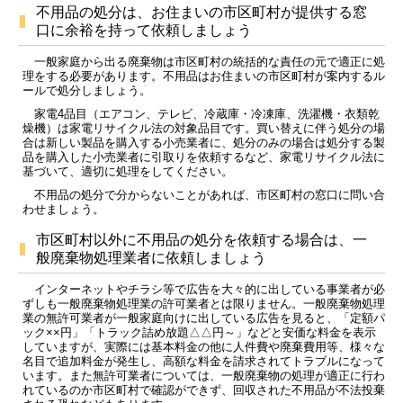
不用品の処分は、お住まいの市区町村が提供する窓
口に余裕を持って依頼しましょう
一般家庭から出る廃棄物は市区町村の統括的な責任の元で適正に処
理をする必要があります。不用品はお住まいの市区町村が案内するル
ールで処分しましょう。
家電4品目（エアコン、テレビ、冷蔵庫・冷凍庫、洗濯機・衣類乾
燥機）は家電リサイクル法の対象品目です。買い替えに伴う処分の場
合は新しい製品を購入する小売業者に、処分のみの場合は処分する製
品を購入した小売業者に引取りを依頼するなど、家電リサイクル法に
基づいて、適切に処理をしてください。
不用品の処分で分からないことがあれば、市区町村の窓口に問い合
わせましょう。
市区町村以外に不用品の処分を依頼する場合は、一
般廃棄物処理業者に依頼しましょう
インターネットやチラシ等で広告を大々的に出している事業者が必
ずしも一般廃棄物処理業の許可業者とは限りません。一般廃棄物処理
業の無許可業者が一般家庭向けに出している広告を見ると、「定額パ
ック××円」「トラック詰め放題△△円～」などと安価な料金を表示
していますが、実際には基本料金の他に人件費や廃棄費用等、様々な
名目で追加料金が発生し、高額な料金を請求されてトラブルになって
います。また無許可業者については、一般廃棄物の処理が適正に行わ
れているのか市区町村で確認ができず、回収された不用品が不法投棄