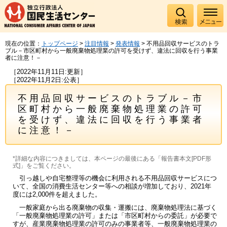
現在の位置：
トップページ
>
注目情報
>
発表情報
> 不用品回収サービスのトラ
ブル－市区町村から一般廃棄物処理業の許可を受けず、違法に回収を行う事業
者に注意！－
［2022年11月11日:更新］
［2022年11月2日:公表］
不用品回収サービスのトラブル－市
区町村から一般廃棄物処理業の許可
を受けず、違法に回収を行う事業者
に注意！－
*詳細な内容につきましては、本ページの最後にある「報告書本文[PDF形
式]」をご覧ください。
引っ越しや自宅整理等の機会に利用される不用品回収サービスにつ
いて、全国の消費生活センター等への相談が増加しており、2021年
度には2,000件を超えました。
一般家庭から出る廃棄物の収集・運搬には、廃棄物処理法に基づく
「一般廃棄物処理業の許可」または「市区町村からの委託」が必要で
すが、産業廃棄物処理業の許可のみの事業者等、一般廃棄物処理業の