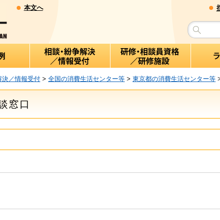
本文へ
解決／情報受付
>
全国の消費生活センター等
>
東京都の消費生活センター等
談窓口
０