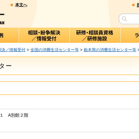
本文へ
解決／情報受付
>
全国の消費生活センター等
>
栃木県の消費生活センター等
ター
－１ A別館２階